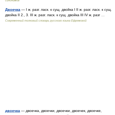
синонимов
Двоечка
— I ж. разг. ласк. к сущ. двойка I II ж. разг. ласк. к сущ.
двойка II 2., 3. III ж. разг. ласк. к сущ. двойка III IV ж. разг …
Современный толковый словарь русского языка Ефремовой
двоечка
— двоечка, двоечки, двоечки, двоечек, двоечке,