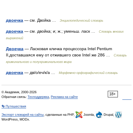
двоечка
— см. Двойка …
Энциклопедический словарь
двоечка
— см. двойка; и; ж.; уменьш. ласк …
Словарь многих
выражений
Двоечка
— Ласковая кличка процессора Intel Pentium
II,доставшаяся ему от отжившего свое Intel же 286 …
Словарь
криминального и полукриминального мира
двоечка
— дв/о/еч/к/а …
Морфемно-орфографический словарь
© Академик, 2000-2026
18+
Обратная связь:
Техподдержка
,
Реклама на сайте
👣 Путешествия
Экспорт словарей на сайты
, сделанные на PHP,
Joomla,
Drupal,
WordPress, MODx.