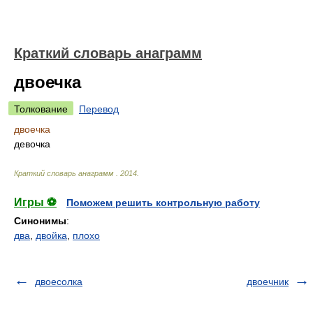
Краткий словарь анаграмм
двоечка
Толкование
Перевод
двоечка
девочка
Краткий словарь анаграмм
.
2014
.
Игры ⚽
Поможем решить контрольную работу
Синонимы
:
два
,
двойка
,
плохо
двоесолка
двоечник