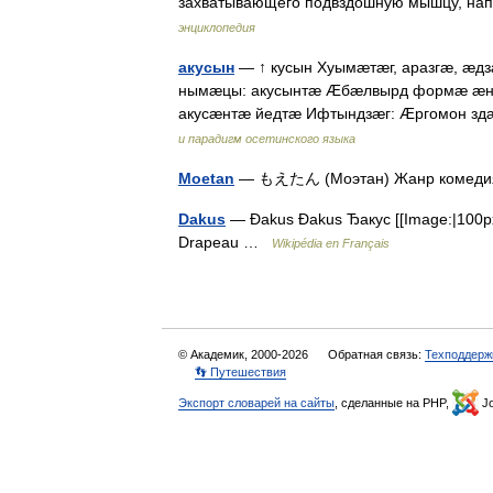
захватывающего подвздошную мышцу, на
энциклопедия
акусын
— ↑ кусын Хуымæтæг, аразгæ, æд
нымæцы: акусынтæ Æбæлвырд формæ æн
акусæнтæ йедтæ Ифтындзæг: Æргомон з
и парадигм осетинского языка
Moetan
— もえたん (Моэтан) Жанр комедия
Dakus
— Đakus Đakus Ђакус [[Image:|100px|
Drapeau …
Wikipédia en Français
© Академик, 2000-2026
Обратная связь:
Техподдерж
👣 Путешествия
Экспорт словарей на сайты
, сделанные на PHP,
Jo