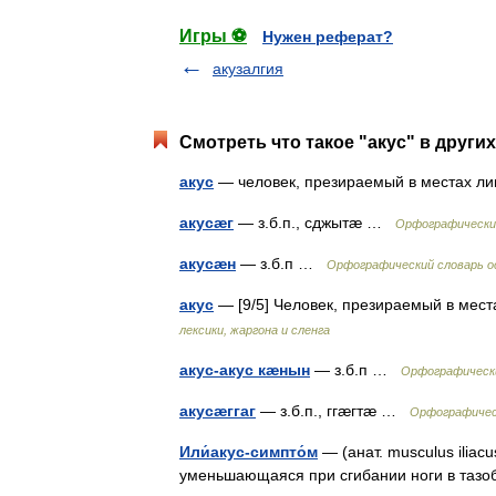
Игры ⚽
Нужен реферат?
акузалгия
Смотреть что такое "акус" в други
акус
— человек, презираемый в местах 
акусæг
— з.б.п., сджытæ …
Орфографический
акусæн
— з.б.п …
Орфографический словарь о
акус
— [9/5] Человек, презираемый в ме
лексики, жаргона и сленга
акус-акус кæнын
— з.б.п …
Орфографически
акусæггаг
— з.б.п., ггæгтæ …
Орфографическ
Или́акус-симпто́м
— (анат. musculus ilia
уменьшающаяся при сгибании ноги в тазоб