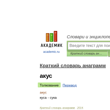
Словари и энциклоп
academic.ru
Краткий словарь анаграмм
Краткий словарь анаграмм
акус
Толкование
Перевод
акус
куса
-
сука
Краткий
словарь
анаграмм
.
2014
.