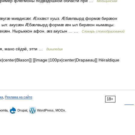
пример флегмоны подвздошной области при …
Медицинская
зæугæ мивдисæг. Æххæст хуыз. Æбæлвырд формæ бирæон
 ыл: акусæн Æбæлвырд формæ æн ыл бирæон нымæцы:
дæхæн. Нырыккон афон. æз акусын … …
Словарь словообразований
, махо сёдзё, этти …
Википедия
center|Blason]] [[Image:|100px|center|Drapaeau]] Héraldique
ка
,
Реклама на сайте
18+
omla,
Drupal,
WordPress, MODx.