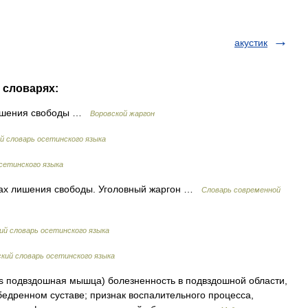
акустик
х словарях:
лишения свободы …
Воровской жаргон
 словарь осетинского языка
сетинского языка
стах лишения свободы. Уголовный жаргон …
Cловарь современной
й словарь осетинского языка
ий словарь осетинского языка
cus подвздошная мышца) болезненность в подвздошной области,
едренном суставе; признак воспалительного процесса,