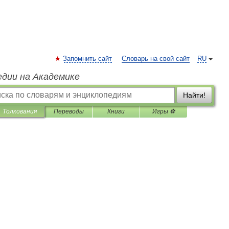
Запомнить сайт
Словарь на свой сайт
RU
едии на Академике
Найти!
Толкования
Переводы
Книги
Игры ⚽