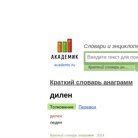
Словари и энциклоп
academic.ru
Краткий словарь анаграмм
Краткий словарь анаграмм
дилен
Толкование
Перевод
дилен
ледин
Краткий
словарь
анаграмм
.
2014
.