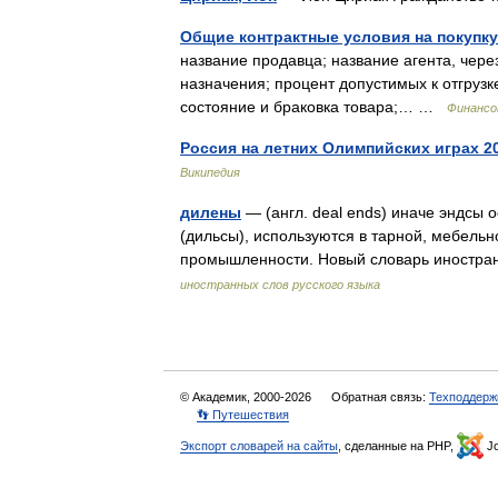
Общие контрактные условия на покупк
название продавца; название агента, через
назначения; процент допустимых к отгрузк
состояние и браковка товара;… …
Финансо
Россия на летних Олимпийских играх 2
Википедия
дилены
— (англ. deal ends) иначе эндсы 
(дильсы), используются в тарной, мебель
промышленности. Новый словарь иностран
иностранных слов русского языка
© Академик, 2000-2026
Обратная связь:
Техподдерж
👣 Путешествия
Экспорт словарей на сайты
, сделанные на PHP,
Jo