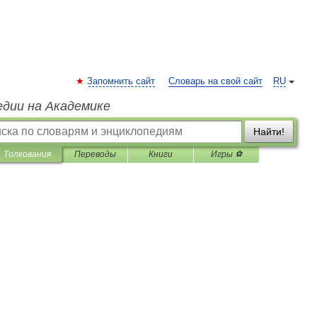
Запомнить сайт
Словарь на свой сайт
RU
едии на Академике
Найти!
Толкования
Переводы
Книги
Игры ⚽