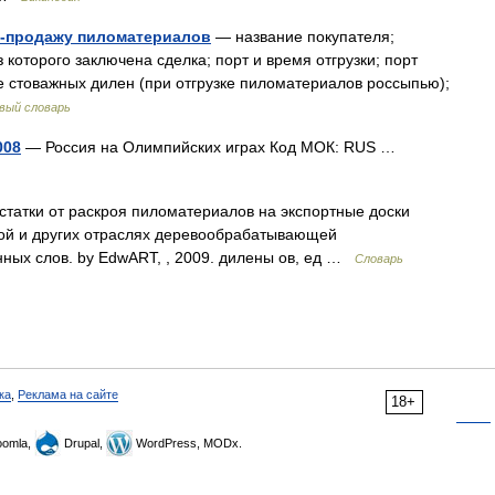
у-продажу пиломатериалов
— название покупателя;
 которого заключена сделка; порт и время отгрузки; порт
е стоважных дилен (при отгрузке пиломатериалов россыпью);
вый словарь
008
— Россия на Олимпийских играх Код МОК: RUS …
остатки от раскроя пиломатериалов на экспортные доски
ной и других отраслях деревообрабатывающей
ных слов. by EdwART, , 2009. дилены ов, ед …
Словарь
ка
,
Реклама на сайте
18+
omla,
Drupal,
WordPress, MODx.