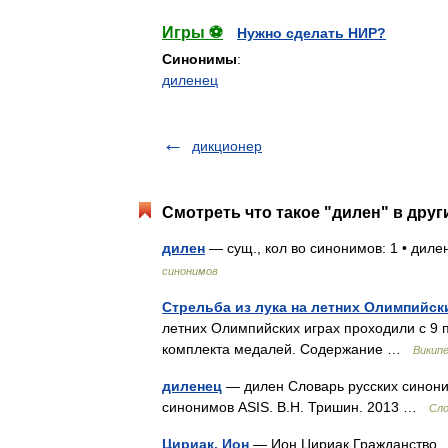
Игры ⚽
Нужно сделать НИР?
Синонимы
:
диленец
дикционер
Смотреть что такое "дилен" в друг
дилен
— сущ., кол во синонимов: 1 • дил
синонимов
Стрельба из лука на летних Олимпийск
летних Олимпийских играх проходили с 9 п
комплекта медалей. Содержание …
Викип
диленец
— дилен Словарь русских синоним
синонимов ASIS. В.Н. Тришин. 2013 …
Сло
Цириак, Ион
— Ион Цириак Гражданств