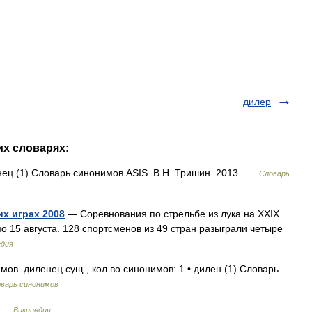
дилер
их словарях:
енец (1) Словарь синонимов ASIS. В.Н. Тришин. 2013 …
Словарь
их играх 2008
— Соревнования по стрельбе из лука на XXIX
о 15 августа. 128 спортсменов из 49 стран разыграли четыре
едия
ов. диленец сущ., кол во синонимов: 1 • дилен (1) Словарь
варь синонимов
о …
Википедия