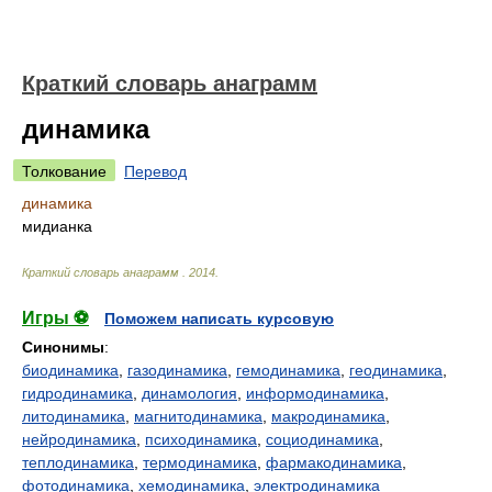
Краткий словарь анаграмм
динамика
Толкование
Перевод
динамика
мидианка
Краткий словарь анаграмм
.
2014
.
Игры ⚽
Поможем написать курсовую
Синонимы
:
биодинамика
,
газодинамика
,
гемодинамика
,
геодинамика
,
гидродинамика
,
динамология
,
информодинамика
,
литодинамика
,
магнитодинамика
,
макродинамика
,
нейродинамика
,
психодинамика
,
социодинамика
,
теплодинамика
,
термодинамика
,
фармакодинамика
,
фотодинамика
,
хемодинамика
,
электродинамика