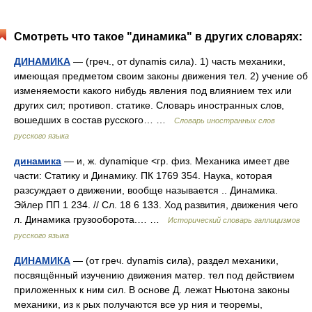
Смотреть что такое "динамика" в других словарях:
ДИНАМИКА
— (греч., от dynamis сила). 1) часть механики,
имеющая предметом своим законы движения тел. 2) учение об
изменяемости какого нибудь явления под влиянием тех или
других сил; противоп. статике. Словарь иностранных слов,
вошедших в состав русского… …
Словарь иностранных слов
русского языка
динамика
— и, ж. dynamique <гр. физ. Механика имеет две
части: Статику и Динамику. ПК 1769 354. Наука, которая
разсуждает о движении, вообще называется .. Динамика.
Эйлер ПП 1 234. // Сл. 18 6 133. Ход развития, движения чего
л. Динамика грузооборота.… …
Исторический словарь галлицизмов
русского языка
ДИНАМИКА
— (от греч. dynamis сила), раздел механики,
посвящённый изучению движения матер. тел под действием
приложенных к ним сил. В основе Д. лежат Ньютона законы
механики, из к рых получаются все ур ния и теоремы,