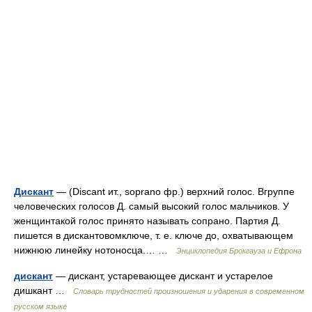
Дискант
— (Discant ит., soprano фр.) верхний голос. Вгруппе
человеческих голосов Д. самый высокий голос мальчиков. У
женщинтакой голос принято называть сопрано. Партия Д.
пишется в дискантовомключе, т. е. ключе до, охватывающем
нижнюю линейку нотоносца.… …
Энциклопедия Брокгауза и Ефрона
дискант
— дискант, устаревающее дискант и устарелое
дишкант …
Словарь трудностей произношения и ударения в современном
русском языке