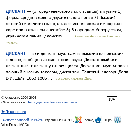
ДИСКАНТ
— (от средневекового лат. discantus) в музыке 1)
форма средневекового двухголосного пения.2) Высокий
детский (мальчики) голос, а также исполняемая им партия в
хоре или вокальном ансамбле.3) В народном белорусском,
украинском пении, у донских… …
Большой Энциклопедический
словарь
ДИСКАНТ
— или дишкант муж. самый высокий из певческих
голосов; вообще высокие, тонкие звуки. Дискантовый или
дискантный, к дисканту относящийся. Дискантист муж. человек,
поющий высоким голосом, дискантом. Толковый словарь Даля.
В.И. Даль. 1863 1866 …
Толковый словарь Даля
© Академик, 2000-2026
18+
Обратная связь:
Техподдержка
,
Реклама на сайте
👣 Путешествия
Экспорт словарей на сайты
, сделанные на PHP,
Joomla,
Drupal,
WordPress, MODx.