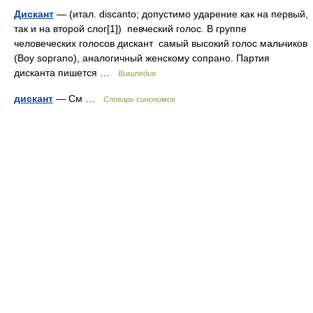
Дискант
— (итал. discanto; допустимо ударение как на первый,
так и на второй слог[1]) певческий голос. В группе
человеческих голосов дискант самый высокий голос мальчиков
(Boy soprano), аналогичный женскому сопрано. Партия
дисканта пишется …
Википедия
дискант
— См …
Словарь синонимов