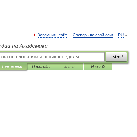
Запомнить сайт
Словарь на свой сайт
RU
едии на Академике
Найти!
Толкования
Переводы
Книги
Игры ⚽