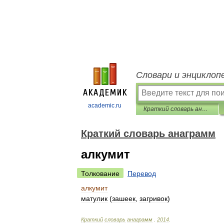
Словари и энциклоп
academic.ru
Краткий словарь анаграмм
Краткий словарь анаграмм
алкумит
Толкование
Перевод
алкумит
матулик
(
зашеек
,
загривок
)
Краткий
словарь
анаграмм
.
2014
.