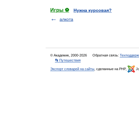
Игры ⚽
Нужна курсовая?
алкота
© Академик, 2000-2026
Обратная связь:
Техподдерж
👣 Путешествия
Экспорт словарей на сайты
, сделанные на PHP,
Jo