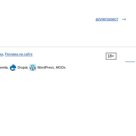
аллегорист
ка
,
Реклама на сайте
18+
omla,
Drupal,
WordPress, MODx.