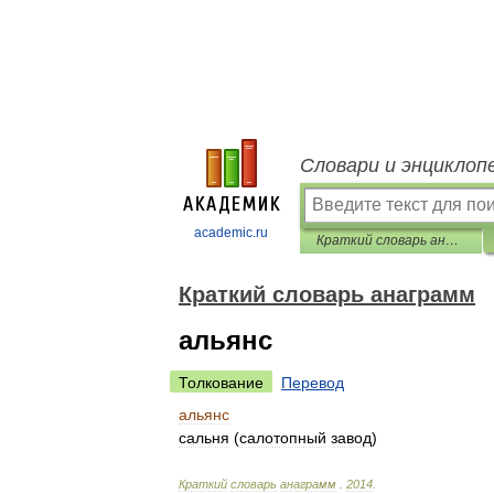
Словари и энциклоп
academic.ru
Краткий словарь анаграмм
Краткий словарь анаграмм
альянс
Толкование
Перевод
альянс
сальня
(
салотопный
завод
)
Краткий
словарь
анаграмм
.
2014
.