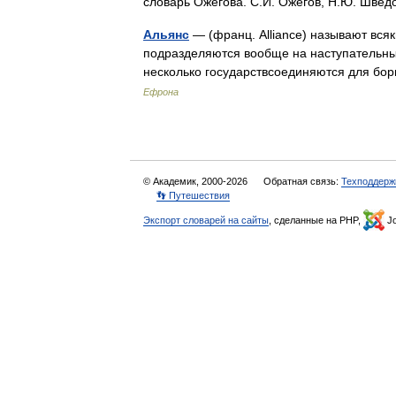
словарь Ожегова. С.И. Ожегов, Н.Ю. Шве
Альянс
— (франц. Alliance) называют вся
подразделяются вообще на наступательны
несколько государствсоединяются для б
Ефрона
© Академик, 2000-2026
Обратная связь:
Техподдерж
👣 Путешествия
Экспорт словарей на сайты
, сделанные на PHP,
Jo