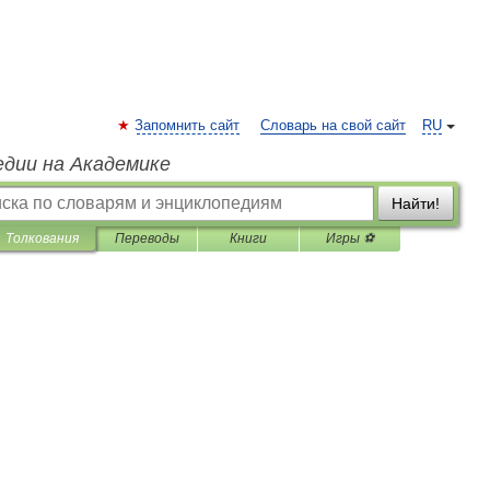
Запомнить сайт
Словарь на свой сайт
RU
едии на Академике
Найти!
Толкования
Переводы
Книги
Игры ⚽