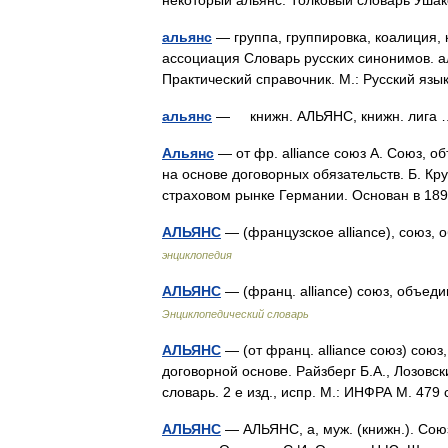
некоторый альянс. Толковый словарь Уша
альянс
— группа, группировка, коалиция, 
ассоциация Словарь русских синонимов. а
Практический справочник. М.: Русский я
альянс
— книжн. АЛЬЯНС, книжн. лиг
Альянс
— от фр. alliance союз А. Союз, о
на основе договорных обязательств. Б. К
страховом рынке Германии. Основан в 189
АЛЬЯНС
— (французское alliance), союз,
энциклопедия
АЛЬЯНС
— (франц. alliance) союз, объед
Энциклопедический словарь
АЛЬЯНС
— (от франц. alliance союз) союз
договорной основе. Райзберг Б.А., Лозовс
словарь. 2 е изд., испр. М.: ИНФРА М. 47
АЛЬЯНС
— АЛЬЯНС, а, муж. (книжн.). Со