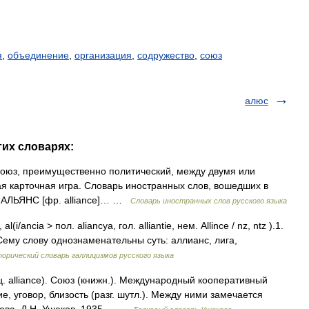
я
,
объединение
,
организация
,
содружество
,
союз
алюс
гих словарях:
) союз, преимущественно политический, между двумя или
ая карточная игра. Словарь иностранных слов, вошедших в
0. АЛЬЯНС [фр. alliance]… …
Словарь иностранных слов русского языка
, al(i/ancia > пол. aliancya, гол. alliantie, нем. Allince / nz, ntz ).1.
 Сему слову однознаменательны суть: аллианс, лига,
орический словарь галлицизмов русского языка
 alliance). Союз (книжн.). Международный кооперативный
е, уговор, близость (разг. шутл.). Между ними замечается