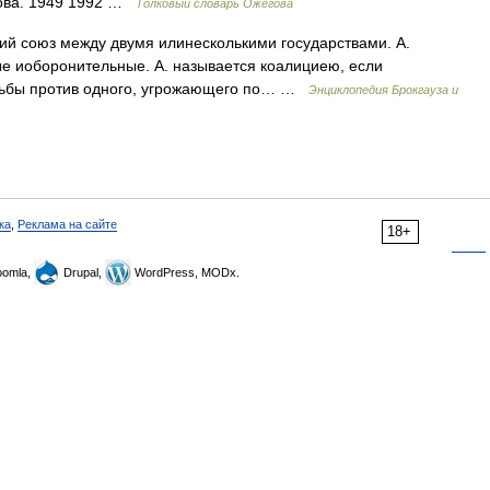
дова. 1949 1992 …
Толковый словарь Ожегова
кий союз между двумя илинесколькими государствами. А.
е иоборонительные. А. называется коалициею, если
орьбы против одного, угрожающего по… …
Энциклопедия Брокгауза и
ка
,
Реклама на сайте
18+
omla,
Drupal,
WordPress, MODx.