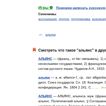
Игры ⚽
Поможем написать курсовую
Синонимы
:
ассоциация
,
группа
,
группировка
,
коалици
альтер
Смотреть что такое "альянс" в дру
АЛЬЯНС
— (франц., от lier связывать). 1
несколькими государствами; 2) французск
состав русского языка. Чудинов А.Н., 191
альянс
— а, м. alliance f., ср.. лат. alligantia
дипл. Союз государств. Сл. 18. Коалиция.
конфедерация. Ян. 1804 2 241. С… …
Ист
АЛЬЯНС
— АЛЬЯНС, альянса, муж. (франц.
альянс. Политический альянс. || Соглашени