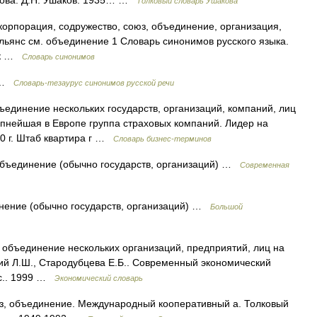
кова. Д.Н. Ушаков. 1935… …
Толковый словарь Ушакова
корпорация, содружество, союз, объединение, организация,
льянс см. объединение 1 Словарь синонимов русского языка.
зык …
Словарь синонимов
а …
Словарь-тезаурус синонимов русской речи
бъединение нескольких государств, организаций, компаний, лиц
рупнейшая в Европе группа страховых компаний. Лидер на
0 г. Штаб квартира г …
Словарь бизнес-терминов
 объединение (обычно государств, организаций) …
Современная
инение (обычно государств, организаций) …
Большой
, объединение нескольких организаций, предприятий, лиц на
кий Л.Ш., Стародубцева Е.Б.. Современный экономический
9 с.. 1999 …
Экономический словарь
юз, объединение. Международный кооперативный а. Толковый