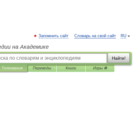
Запомнить сайт
Словарь на свой сайт
RU
едии на Академике
Найти!
Толкования
Переводы
Книги
Игры ⚽