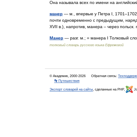
Она называла всех по имени на английс
манер
— м., впервые у Петра I, 1701–1702 г
почти одновременно с предыдущим, наряду
XVII в.), напротив, манера – через польс
Манер
— разг. м.; = манера I Толковый 
толковый словарь русского языка Ефремовой
© Академик, 2000-2026
Обратная связь:
Техподдерж
👣 Путешествия
Экспорт словарей на сайты
, сделанные на PHP,
Jo