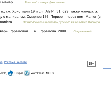
кий манер.… …
Толковый словарь Дмитриева
г.; см. Христиани 19 и сл.; AfslPh 31, 629; также манера, ж.,
 с манира; см. Смирнов 186. Первое – через нем. Маniеr (с
к. maniera… …
Этимологический словарь русского языка Макса Фасмера
словарь Ефремовой. Т. Ф. Ефремова. 2000 …
Современный
ка
,
Реклама на сайте
18+
omla,
Drupal,
WordPress, MODx.