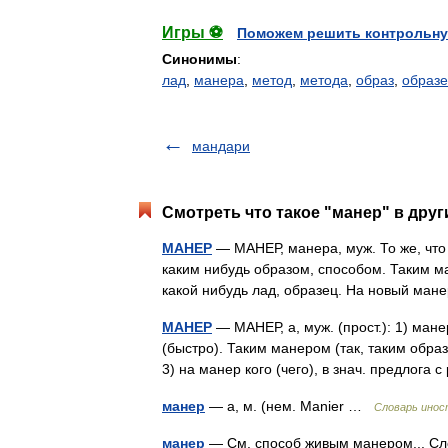
Игры ⚽
Поможем решить контрольну
Синонимы
:
лад
,
манера
,
метод
,
метода
,
образ
,
образ
мандари
Смотреть что такое "манер" в друг
МАНЕР
— МАНЕР, манера, муж. То же, что 
каким нибудь образом, способом. Таким м
какой нибудь лад, образец. На новый ма
МАНЕР
— МАНЕР, а, муж. (прост.): 1) ма
(быстро). Таким манером (так, таким образ
3) на манер кого (чего), в знач. предлога
манер
— а, м. (нем. Manier …
Словарь инос
манер
— См. способ живым манером... Сл