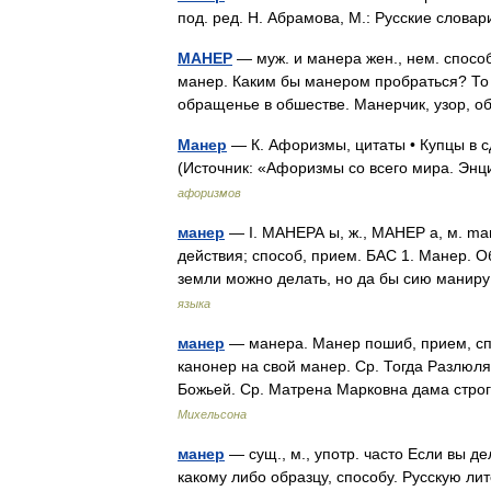
под. ред. Н. Абрамова, М.: Русские слова
МАНЕР
— муж. и манера жен., нем. способ,
манер. Каким бы манером пробраться? То 
обращенье в обшестве. Манерчик, узор, 
Манер
— К. Афоризмы, цитаты • Купцы в 
(Источник: «Афоризмы со всего мира. Эн
афоризмов
манер
— I. МАНЕРА ы, ж., МАНЕР а, м. mani
действия; способ, прием. БАС 1. Манер. О
земли можно делать, но да бы сию манир
языка
манер
— манера. Манер пошиб, прием, сп
канонер на свой манер. Ср. Тогда Разлюляй
Божьей. Ср. Матрена Марковна дама стр
Михельсона
манер
— сущ., м., употр. часто Если вы де
какому либо образцу, способу. Русскую ли