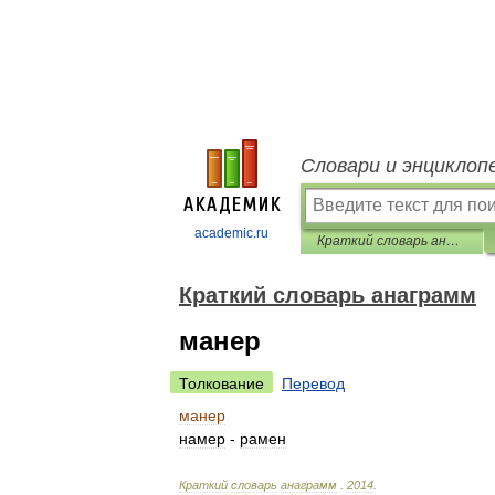
Словари и энциклоп
academic.ru
Краткий словарь анаграмм
Краткий словарь анаграмм
манер
Толкование
Перевод
манер
намер
-
рамен
Краткий
словарь
анаграмм
.
2014
.