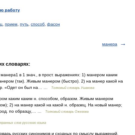
ю работу
ец
,
прием
,
путь
,
способ
,
фасон
манера
их словарях:
манера1 в 1 знач., в прост. выражениях: 1) манером каким
анером (так). Живым манером (быстро). 2) на манер какой на
нер. «Одет он был на… …
Толковый словарь Ушакова
нером каким каким н. способом, образом. Живым манером
ом); 2) на манер какой на какой н. образец. На новый манер;
 с род. по образцу,… …
Толковый словарь Ожегова
транных слов русского языка
оварь русских синонимов и сходных по смыслу выражений.