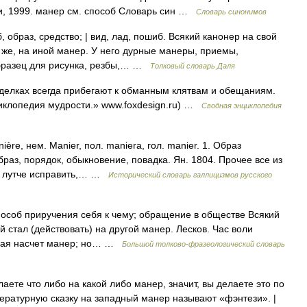
ри, 1999. манер см. способ Словарь син …
Словарь синонимов
 образ, средство; | вид, лад, пошиб. Всякий канонер на свой
же, на иной манер. У него дурные манеры, приемы,
образец для рисунка, резбы,… …
Толковый словарь Даля
сделках всегда прибегают к обманным клятвам и обещаниям.
циклопедия мудрости.» www.foxdesign.ru) …
Сводная энциклопедия
ère, нем. Manier, пол. maniera, гол. manier. 1. Образ
браз, порядок, обыкновение, повадка. Ян. 1804. Прочее все из
у лутче исправить,… …
Исторический словарь галлицизмов русского
особ приручения себя к чему; обращение в обществе Всякий
 стал (действовать) на другой манер. Лесков. Час воли
огая насчет манер; но… …
Большой толково-фразеологический словарь
лаете что либо на какой либо манер, значит, вы делаете это по
тературную сказку на западный манер называют «фэнтези». |