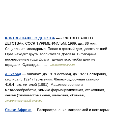
КЛЯТВЫ НАШЕГО ДЕТСТВА
— «КЛЯТВЫ НАШЕГО
ДЕТСТВА», СССР, ТУРКМЕНФИЛЬМ, 1989, цв., 86 мин.
Социальная мелодрама. Попав в детский дом, девятилетний
Ораз находит друга воспитателя Довлата. В голодные
послевоенные годы Довлат делает все, чтобы дети не
страдали. Однажды,… …
Энциклопедия кино
Ашхабад
— Ашгабат (до 1919 Асхабад, до 1927 Полторацк),
столица (с 1924) Туркмении. Железнодорожная станция
416,4 тыс. жителей (1991). Машиностроение и
металлообработка, химико фармацевтическая, стеклянная,
лёгкая (хлопчатобумажная, шёлковая, обувная,… …
Энциклопедический словарь
Языки Африки
— Распространение макросемей и некоторых