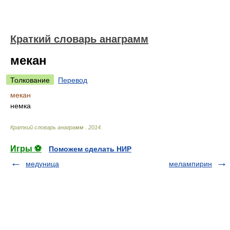
Краткий словарь анаграмм
мекан
Толкование
Перевод
мекан
немка
Краткий словарь анаграмм
.
2014
.
Игры ⚽
Поможем сделать НИР
медуница
мелампирин