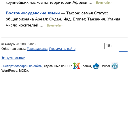
крупнейших языков на территории Африки …
Википедия
Восточносуданские языки
— Таксон: семья Статус:
общепризнана Ареал: Судан, Чад, Египет, Танзания, Уганда
Число носителей …
Википедия
© Академик, 2000-2026
18+
Обратная связь:
Техподдержка
,
Реклама на сайте
👣 Путешествия
Экспорт словарей на сайты
, сделанные на PHP,
Joomla,
Drupal,
WordPress, MODx.