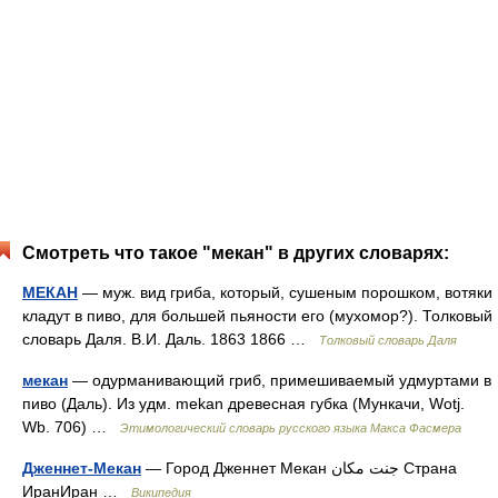
Смотреть что такое "мекан" в других словарях:
МЕКАН
— муж. вид гриба, который, сушеным порошком, вотяки
кладут в пиво, для большей пьяности его (мухомор?). Толковый
словарь Даля. В.И. Даль. 1863 1866 …
Толковый словарь Даля
мекан
— одурманивающий гриб, примешиваемый удмуртами в
пиво (Даль). Из удм. mеkаn древесная губка (Мункачи, Wotj.
Wb. 706) …
Этимологический словарь русского языка Макса Фасмера
Дженнет-Мекан
— Город Дженнет Мекан جنت مكان Страна
ИранИран …
Википедия