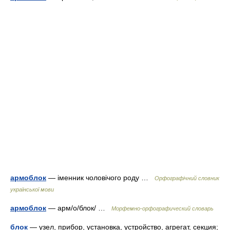
армоблок
— іменник чоловічого роду …
Орфографічний словник
української мови
армоблок
— арм/о/блок/ …
Морфемно-орфографический словарь
блок
— узел, прибор, установка, устройство, агрегат, секция;