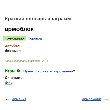
Краткий словарь анаграмм
армоблок
Толкование
Перевод
армоблок
бракомол
Краткий словарь анаграмм
.
2014
.
Игры ⚽
Нужно решить контрольную?
Синонимы
:
блок
арменит
армолколит