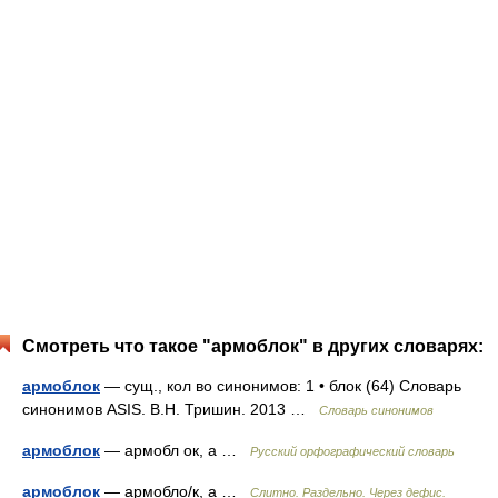
Смотреть что такое "армоблок" в других словарях:
армоблок
— сущ., кол во синонимов: 1 • блок (64) Словарь
синонимов ASIS. В.Н. Тришин. 2013 …
Словарь синонимов
армоблок
— армобл ок, а …
Русский орфографический словарь
армоблок
— армобло/к, а …
Слитно. Раздельно. Через дефис.