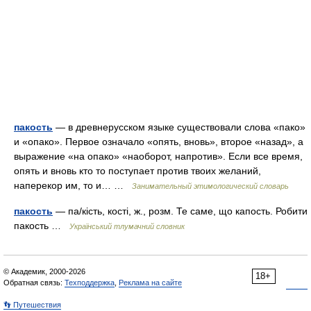
пакость
— в древнерусском языке существовали слова «пако»
и «опако». Первое означало «опять, вновь», второе «назад», а
выражение «на опако» «наоборот, напротив». Если все время,
опять и вновь кто то поступает против твоих желаний,
наперекор им, то и… …
Занимательный этимологический словарь
пакость
— па/кість, кості, ж., розм. Те саме, що капость. Робити
пакость …
Український тлумачний словник
© Академик, 2000-2026
18+
Обратная связь:
Техподдержка
,
Реклама на сайте
👣 Путешествия