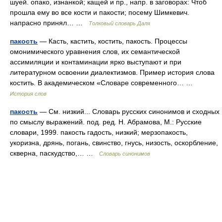
шуей. опако, изнанкой; кащей и пр., напр. в заговорах: Чтоб
прошла ему во все кости и пакости; посему Шимкевич.
напрасно принял… …
Толковый словарь Даля
пакость
— Касть, кастить, костить, пакость. Процессы
омонимического уравнения слов, их семантической
ассимиляции и контаминации ярко выступают и при
литературном освоении диалектизмов. Пример история слова
костить. В академическом «Словаре современного… …
История слов
пакость
— См. низкий... Словарь русских синонимов и сходных
по смыслу выражений. под. ред. Н. Абрамова, М.: Русские
словари, 1999. пакость гадость, низкий; мерзопакость,
укоризна, дрянь, погань, свинство, гнусь, низость, оскорбление,
скверна, паскудство,… …
Словарь синонимов