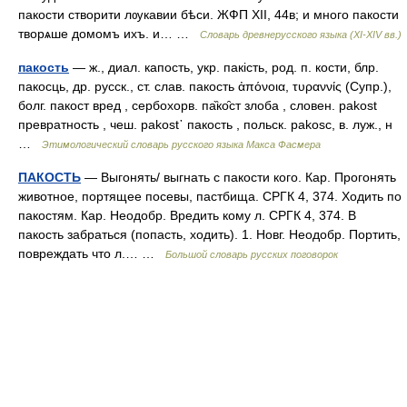
пакости створити лѹкавии бѣси. ЖФП XII, 44в; и много пакости
творѧше домомъ ихъ. и… …
Словарь древнерусского языка (XI-XIV вв.)
пакость
— ж., диал. капость, укр. пакiсть, род. п. кости, блр.
пакосць, др. русск., ст. слав. пакость ἀπόνοια, τυραννίς (Супр.),
болг. пакост вред , сербохорв. па̏ко̑ст злоба , словен. pakost
превратность , чеш. раkоst᾽ пакость , польск. раkоsc, в. луж., н
…
Этимологический словарь русского языка Макса Фасмера
ПАКОСТЬ
— Выгонять/ выгнать с пакости кого. Кар. Прогонять
животное, портящее посевы, пастбища. СРГК 4, 374. Ходить по
пакостям. Кар. Неодобр. Вредить кому л. СРГК 4, 374. В
пакость забраться (попасть, ходить). 1. Новг. Неодобр. Портить,
повреждать что л.… …
Большой словарь русских поговорок