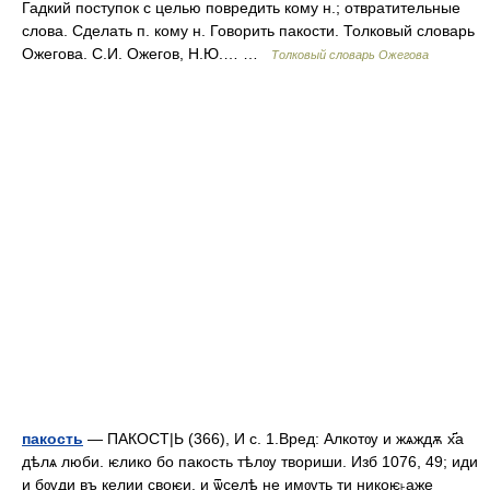
Гадкий поступок с целью повредить кому н.; отвратительные
слова. Сделать п. кому н. Говорить пакости. Толковый словарь
Ожегова. С.И. Ожегов, Н.Ю.… …
Толковый словарь Ожегова
пакость
— ПАКОСТ|Ь (366), И с. 1.Вред: Алкотѹ и жѧждѫ х҃а
дѣлѧ люби. ѥлико бо пакость тѣлѹ твориши. Изб 1076, 49; иди
и бѹди въ келии своѥи. и ѿселѣ не имѹть ти никоѥ˫аже