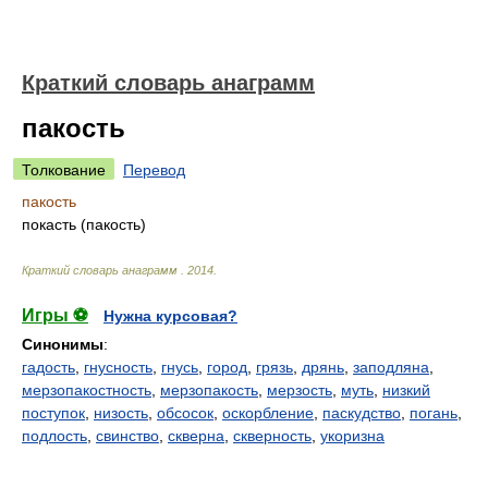
Краткий словарь анаграмм
пакость
Толкование
Перевод
пакость
покасть (пакость)
Краткий словарь анаграмм
.
2014
.
Игры ⚽
Нужна курсовая?
Синонимы
:
гадость
,
гнусность
,
гнусь
,
город
,
грязь
,
дрянь
,
заподляна
,
мерзопакостность
,
мерзопакость
,
мерзость
,
муть
,
низкий
поступок
,
низость
,
обсосок
,
оскорбление
,
паскудство
,
погань
,
подлость
,
свинство
,
скверна
,
скверность
,
укоризна