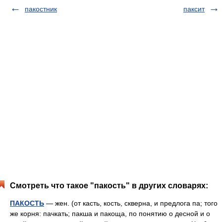
пакостник
паксит
Смотреть что такое "пакость" в других словарях:
ПАКОСТЬ
— жен. (от касть, кость, скверна, и предлога па; того
же корня: пачкать; пакша и пакоща, по понятию о десной и о