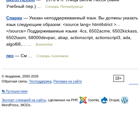
Учебный пер.) …
Словарь Петербуржца
Спарки
— Указан неподдерживаемый язык. Вы должны указать
язык следующим образом: <source lang= html4strict >...
</source> Поддерживаемые языки: 4cs, 6502acme, 6502kickass,
6502tasm, 68000devpac, abap, actionscript, actionscript3, ada,
algol68,… …
Википедия
пес
— См …
Словарь синонимов
© Академик, 2000-2026
18+
Обратная связь:
Техподдержка
,
Реклама на сайте
👣 Путешествия
Экспорт словарей на сайты
, сделанные на PHP,
Joomla,
Drupal,
WordPress, MODx.