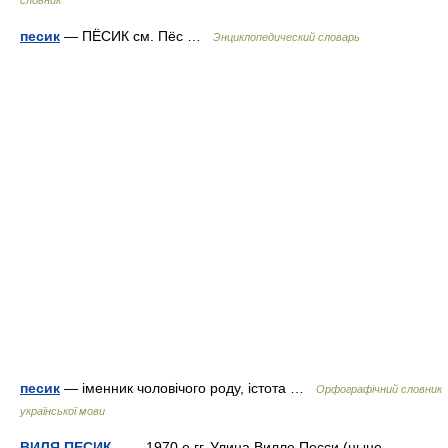
словник
песик
— ПЁСИК см. Пёс …
Энциклопедический словарь
песик
— іменник чоловічого роду, істота …
Орфографічний словник
української мови
ВИЛЯ ПЕСИК
— 1970 е гг. Улица Вилле Песси (ныне