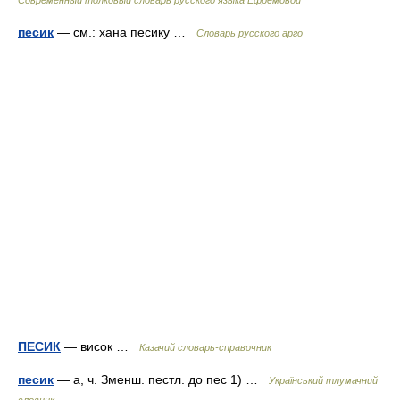
Современный толковый словарь русского языка Ефремовой
песик
— см.: хана песику …
Словарь русского арго
ПЕСИК
— висок …
Казачий словарь-справочник
песик
— а, ч. Зменш. пестл. до пес 1) …
Український тлумачний