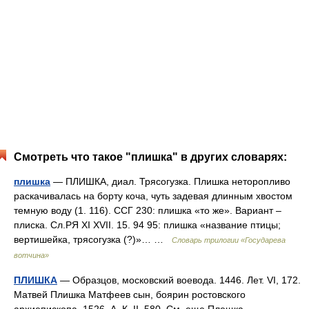
Смотреть что такое "плишка" в других словарях:
плишка
— ПЛИШКА, диал. Трясогузка. Плишка неторопливо
раскачивалась на борту коча, чуть задевая длинным хвостом
темную воду (1. 116). ССГ 230: плишка «то же». Вариант –
плиска. Сл.РЯ XI XVII. 15. 94 95: плишка «название птицы;
вертишейка, трясогузка (?)»… …
Словарь трилогии «Государева
вотчина»
ПЛИШКА
— Образцов, московский воевода. 1446. Лет. VI, 172.
Матвей Плишка Матфеев сын, боярин ростовского