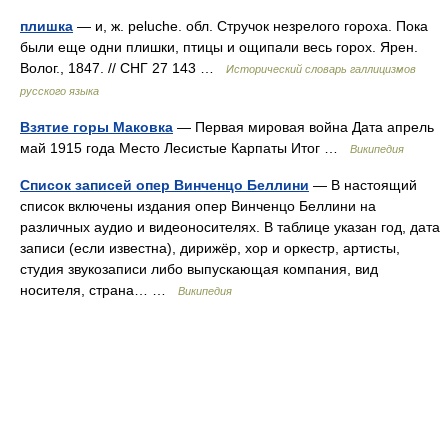
плишка
— и, ж. peluche. обл. Стручок незрелого гороха. Пока
были еще одни плишки, птицы и ощипали весь горох. Ярен.
Волог., 1847. // СНГ 27 143 …
Исторический словарь галлицизмов
русского языка
Взятие горы Маковка
— Первая мировая война Дата апрель
май 1915 года Место Лесистые Карпаты Итог …
Википедия
Список записей опер Винченцо Беллини
— В настоящий
список включены издания опер Винченцо Беллини на
различных аудио и видеоносителях. В таблице указан год, дата
записи (если известна), дирижёр, хор и оркестр, артисты,
студия звукозаписи либо выпускающая компания, вид
носителя, страна… …
Википедия