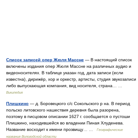
Список записей опер Жюля Массне
— В настоящий список
включены издания опер Жюля Массне на различных аудио и
видеоносителях. В таблице указан год, дата записи (если
известна), дирижёр, хор и оркестр, артисты, студия звукозаписи
либо выпускающая компания, вид носителя, страна… …
Википедия
Плишкино
— д. Боровецкого с/с Сокольского р на. В период
польско литовского нашествия деревня была разорена,
поэтому в писцовом описании 1627 г. сообщается о пустоши
Плишкино, находившейся во владении Пиная Хлуденева.
Название восходит к имени прозвищу… …
Географические
названия Вологодской области