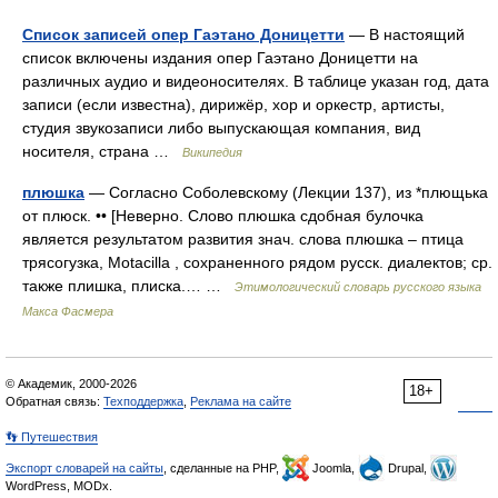
Список записей опер Гаэтано Доницетти
— В настоящий
список включены издания опер Гаэтано Доницетти на
различных аудио и видеоносителях. В таблице указан год, дата
записи (если известна), дирижёр, хор и оркестр, артисты,
студия звукозаписи либо выпускающая компания, вид
носителя, страна …
Википедия
плюшка
— Согласно Соболевскому (Лекции 137), из *плющька
от плюск. •• [Неверно. Слово плюшка сдобная булочка
является результатом развития знач. слова плюшка – птица
трясогузка, Моtасillа , сохраненного рядом русск. диалектов; ср.
также плишка, плиска.… …
Этимологический словарь русского языка
Макса Фасмера
© Академик, 2000-2026
18+
Обратная связь:
Техподдержка
,
Реклама на сайте
👣 Путешествия
Экспорт словарей на сайты
, сделанные на PHP,
Joomla,
Drupal,
WordPress, MODx.