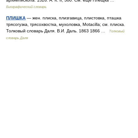
архиепископа. 1526. А. К. II, 580. См. еще Плещка …
Биографический словарь
ПЛИШКА
— жен. плиска, плизгавица, плистовка, пташка
трясогузка, трясохвостка, мухоловка, Motacilla; см. плиска.
Толковый словарь Даля. В.И. Даль. 1863 1866 …
Толковый
словарь Даля