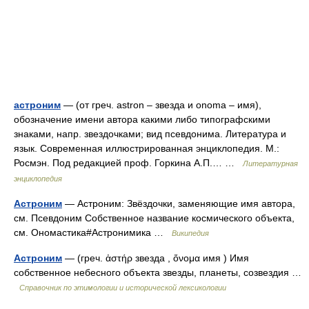
астроним
— (от греч. astron – звезда и onoma – имя),
обозначение имени автора какими либо типографскими
знаками, напр. звездочками; вид псевдонима. Литература и
язык. Современная иллюстрированная энциклопедия. М.:
Росмэн. Под редакцией проф. Горкина А.П.… …
Литературная
энциклопедия
Астроним
— Астроним: Звёздочки, заменяющие имя автора,
см. Псевдоним Собственное название космического объекта,
см. Ономастика#Астронимика …
Википедия
Астроним
— (греч. ἀστήρ звезда , ὄνομα имя ) Имя
собственное небесного объекта звезды, планеты, созвездия …
Справочник по этимологии и исторической лексикологии