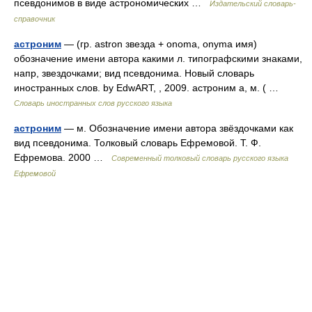
псевдонимов в виде астрономических …
Издательский словарь-
справочник
астроним
— (гр. astron звезда + onoma, onyma имя)
обозначение имени автора какими л. типографскими знаками,
напр, звездочками; вид псевдонима. Новый словарь
иностранных слов. by EdwART, , 2009. астроним а, м. ( …
Словарь иностранных слов русского языка
астроним
— м. Обозначение имени автора звёздочками как
вид псевдонима. Толковый словарь Ефремовой. Т. Ф.
Ефремова. 2000 …
Современный толковый словарь русского языка
Ефремовой