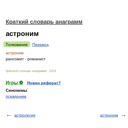
Краткий словарь анаграмм
астроним
Толкование
Перевод
астроним
рансомит - романист
Краткий словарь анаграмм
.
2014
.
Игры ⚽
Нужен реферат?
Синонимы
:
псевдоним
астрология
астроном