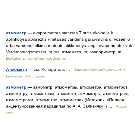
атмометр
— evaporimetras statusas T sritis ekologija ir
aplinkotyra apibrėžtis Prietaisas vandens garavimui iš dirvožemio
arba vandens telkinių matuoti. atitikmenys: angl. evaporimeter vok.
Verdunstungsmesser, m rus. атмометр, m; эвапориметр, m …
Ekologijos terminų aiškinamasis žodynas
Атмометр
— см. Испаритель …
Энциклопедический словарь Ф.А.
Брокгауза и И.А. Ефрона
атмометр
— атмометр, атмометры, атмометра, атмометров,
атмометру, атмометрам, атмометр, атмометры, атмометром,
атмометрами, атмометре, атмометрах (Источник: «Полная
акцентуированная парадигма по А. А. Зализняку») …
Формы
слов