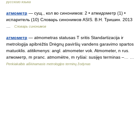
русского языка
атмометр
— сущ., кол во синонимов: 2 • атмидометр (1) •
испаритель (10) Словарь синонимов ASIS. В.Н. Тришин. 2013
…
Словарь синонимов
атмометр
— atmometras statusas T sritis Standartizacija ir
metrologija apibrėžtis Drėgnų paviršių vandens garavimo spartos
matuoklis. atitikmenys: angl. atmometer vok. Atmometer, n rus.
атмометр, m pranc. atmomètre, m ryšiai: susijęs terminas –… …
Penkiakalbis aiškinamasis metrologijos terminų žodynas