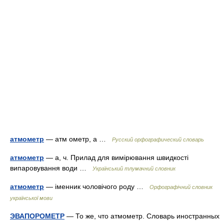
атмометр
— атм ометр, а …
Русский орфографический словарь
атмометр
— а, ч. Прилад для вимірювання швидкості
випаровування води …
Український тлумачний словник
атмометр
— іменник чоловічого роду …
Орфографічний словник
української мови
ЭВАПОРОМЕТР
— То же, что атмометр. Словарь иностранных