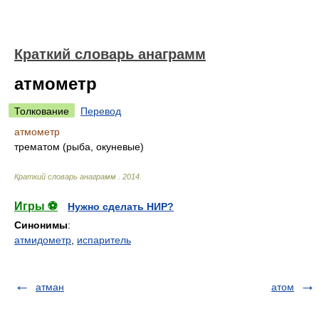
Краткий словарь анаграмм
атмометр
Толкование
Перевод
атмометр
трематом (рыба, окуневые)
Краткий словарь анаграмм
.
2014
.
Игры ⚽
Нужно сделать НИР?
Синонимы
:
атмидометр
,
испаритель
атман
атом