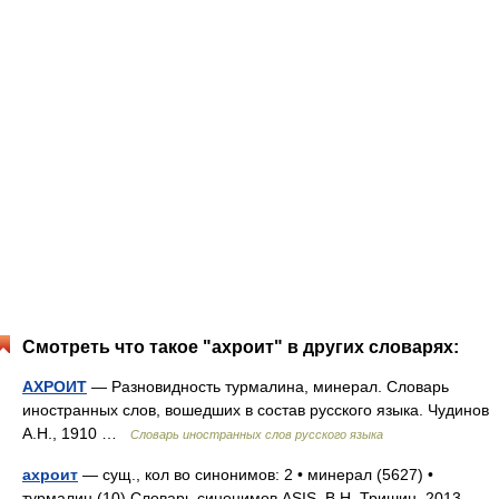
Смотреть что такое "ахроит" в других словарях:
АХРОИТ
— Разновидность турмалина, минерал. Словарь
иностранных слов, вошедших в состав русского языка. Чудинов
А.Н., 1910 …
Словарь иностранных слов русского языка
ахроит
— сущ., кол во синонимов: 2 • минерал (5627) •
турмалин (10) Словарь синонимов ASIS. В.Н. Тришин. 2013 …