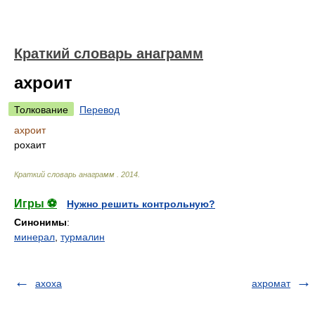
Краткий словарь анаграмм
ахроит
Толкование
Перевод
ахроит
рохаит
Краткий словарь анаграмм
.
2014
.
Игры ⚽
Нужно решить контрольную?
Синонимы
:
минерал
,
турмалин
ахоха
ахромат