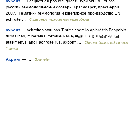
ахроит
— Бесцветная разновидность турмалина. [Англо
русский геммологический словарь. Красноярск, КрасБерри.
2007.] Тематики геммология и ювелирное производство EN
achroite …
Справочник технического переводчика
ахроит
— achroitas statusas T sritis chemija apibrėžtis Bespalvis
turmalinas, mineralas. formulė NaFe₃Al₆[(OH)₄|(BO₃)₃|Si₆O₁₈]
atitikmenys: angl. achroite rus. ахроит …
Chemijos terminų aiškinamasis
žodynas
Ахроит
— …
Википедия