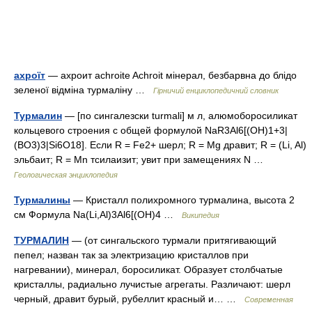
ахроїт
— ахроит achroite Achroit мінерал, безбарвна до блідо
зеленої відміна турмаліну …
Гірничий енциклопедичний словник
Турмалин
— [по сингалезски turmali] м л, алюмоборосиликат
кольцевого строения с общей формулой NaR3Al6[(OH)1+3|
(BO3)3|Si6O18]. Если R = Fe2+ шерл; R = Mg дравит; R = (Li, Al)
эльбаит; R = Mn тсилаизит; увит при замещениях N …
Геологическая энциклопедия
Турмалины
— Кристалл полихромного турмалина, высота 2
см Формула Na(Li,Al)3Al6[(OH)4 …
Википедия
ТУРМАЛИН
— (от сингальского турмали притягивающий
пепел; назван так за электризацию кристаллов при
нагревании), минерал, боросиликат. Образует столбчатые
кристаллы, радиально лучистые агрегаты. Различают: шерл
черный, дравит бурый, рубеллит красный и… …
Современная