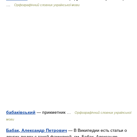
…
Орфографічний словник української мови
бабаківський
— прикметник …
Орфографічний словник української
мови
Бабак, Александр Петрович
— В Википедии есть статьи о
других людях с такой фамилией, см. Бабак. Александр