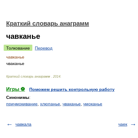
Краткий словарь анаграмм
чавканье
Толкование
Перевод
чавканье
чваканье
Краткий словарь анаграмм
.
2014
.
Игры ⚽
Поможем решить контрольную работу
Синонимы
:
причмокивание
,
хлюпанье
,
чваканье
,
чмоканье
чавкала
чаек