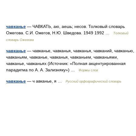
чавканье
— ЧАВКАТЬ, аю, аешь; несов. Толковый словарь
Ожегова. С.И. Ожегов, Н.Ю. Шведова. 1949 1992 …
Толковый
словарь Ожегова
чавканье
— чавканье, чавканья, чавканья, чавканий, чавканью,
чавканьям, чавканье, чавканья, чавканьем, чавканьями,
чавканье, чавканьях (Источник: «Полная акцентуированная
парадигма по А. А. Зализняку») …
Формы слов
чавканье
— ч авканье, я …
Русский орфографический словарь