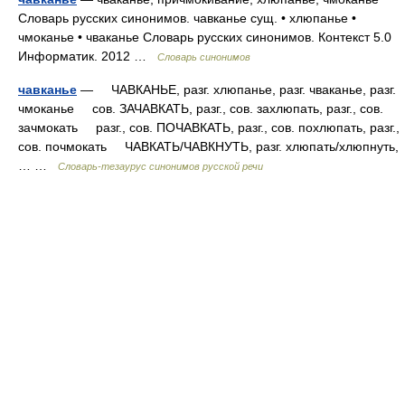
Словарь русских синонимов. чавканье сущ. • хлюпанье •
чмоканье • чваканье Словарь русских синонимов. Контекст 5.0
Информатик. 2012 …
Словарь синонимов
чавканье
— ЧАВКАНЬЕ, разг. хлюпанье, разг. чваканье, разг.
чмоканье сов. ЗАЧАВКАТЬ, разг., сов. захлюпать, разг., сов.
зачмокать разг., сов. ПОЧАВКАТЬ, разг., сов. похлюпать, разг.,
сов. почмокать ЧАВКАТЬ/ЧАВКНУТЬ, разг. хлюпать/хлюпнуть,
… …
Словарь-тезаурус синонимов русской речи