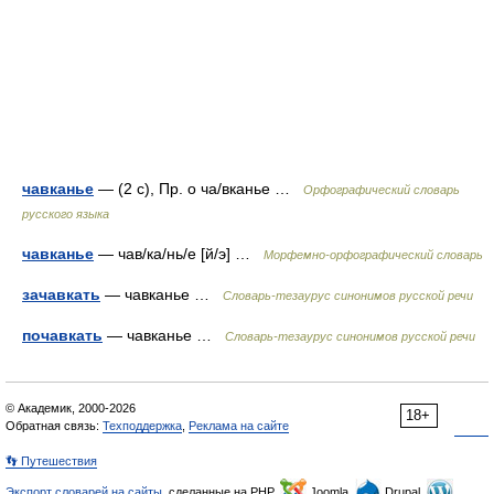
чавканье
— (2 с), Пр. о ча/вканье …
Орфографический словарь
русского языка
чавканье
— чав/ка/нь/е [й/э] …
Морфемно-орфографический словарь
зачавкать
— чавканье …
Словарь-тезаурус синонимов русской речи
почавкать
— чавканье …
Словарь-тезаурус синонимов русской речи
© Академик, 2000-2026
18+
Обратная связь:
Техподдержка
,
Реклама на сайте
👣 Путешествия
Экспорт словарей на сайты
, сделанные на PHP,
Joomla,
Drupal,