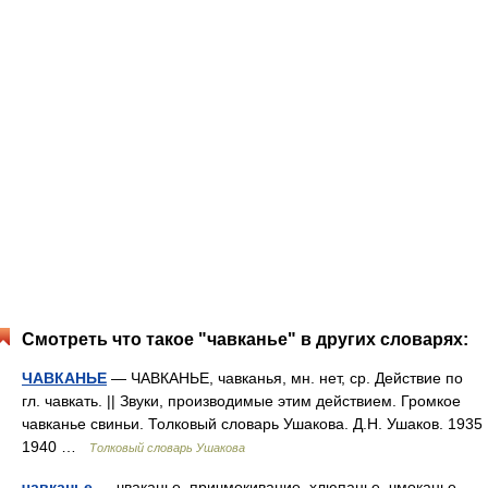
Смотреть что такое "чавканье" в других словарях:
ЧАВКАНЬЕ
— ЧАВКАНЬЕ, чавканья, мн. нет, ср. Действие по
гл. чавкать. || Звуки, производимые этим действием. Громкое
чавканье свиньи. Толковый словарь Ушакова. Д.Н. Ушаков. 1935
1940 …
Толковый словарь Ушакова
чавканье
— чваканье, причмокивание, хлюпанье, чмоканье