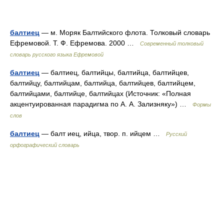
балтиец
— м. Моряк Балтийского флота. Толковый словарь
Ефремовой. Т. Ф. Ефремова. 2000 …
Современный толковый
словарь русского языка Ефремовой
балтиец
— балтиец, балтийцы, балтийца, балтийцев,
балтийцу, балтийцам, балтийца, балтийцев, балтийцем,
балтийцами, балтийце, балтийцах (Источник: «Полная
акцентуированная парадигма по А. А. Зализняку») …
Формы
слов
балтиец
— балт иец, ийца, твор. п. ийцем …
Русский
орфографический словарь