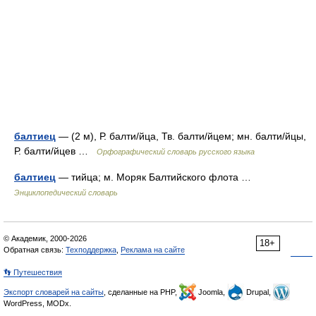
балтиец
— (2 м), Р. балти/йца, Тв. балти/йцем; мн. балти/йцы,
Р. балти/йцев …
Орфографический словарь русского языка
балтиец
— тийца; м. Моряк Балтийского флота …
Энциклопедический словарь
© Академик, 2000-2026
18+
Обратная связь:
Техподдержка
,
Реклама на сайте
👣 Путешествия
Экспорт словарей на сайты
, сделанные на PHP,
Joomla,
Drupal,
WordPress, MODx.