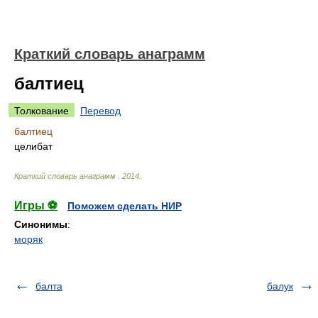
Краткий словарь анаграмм
балтиец
Толкование
Перевод
балтиец
целибат
Краткий словарь анаграмм
.
2014
.
Игры ⚽
Поможем сделать НИР
Синонимы
:
моряк
балта
балук