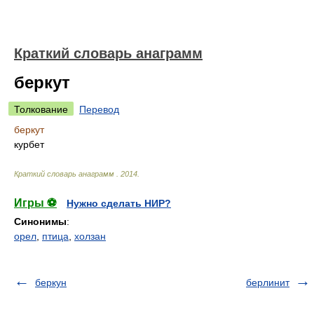
Краткий словарь анаграмм
беркут
Толкование
Перевод
беркут
курбет
Краткий словарь анаграмм
.
2014
.
Игры ⚽
Нужно сделать НИР?
Синонимы
:
орел
,
птица
,
холзан
беркун
берлинит