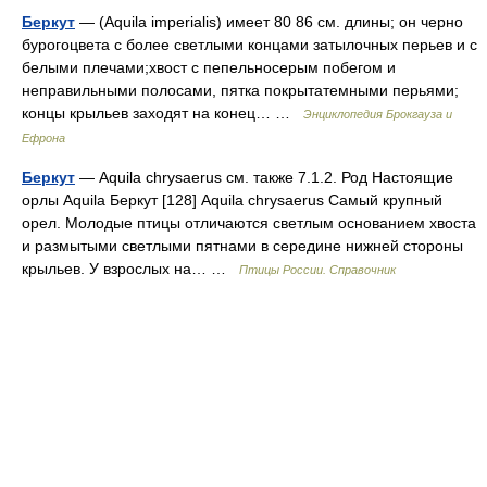
Беркут
— (Aquila imperialis) имеет 80 86 см. длины; он черно
бурогоцвета с более светлыми концами затылочных перьев и с
белыми плечами;хвост с пепельносерым побегом и
неправильными полосами, пятка покрытатемными перьями;
концы крыльев заходят на конец… …
Энциклопедия Брокгауза и
Ефрона
Беркут
— Aquila chrysaerus см. также 7.1.2. Род Настоящие
орлы Aquila Беркут [128] Aquila chrysaerus Самый крупный
орел. Молодые птицы отличаются светлым основанием хвоста
и размытыми светлыми пятнами в середине нижней стороны
крыльев. У взрослых на… …
Птицы России. Справочник