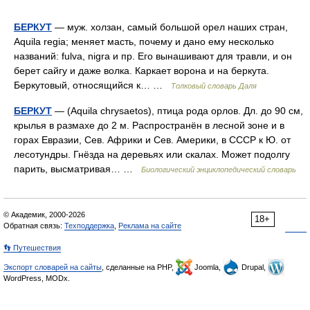
БЕРКУТ
— муж. холзан, самый большой орел наших стран,
Aquila regia; меняет масть, почему и дано ему несколько
названий: fulva, nigra и пр. Его вынашивают для травли, и он
берет сайгу и даже волка. Каркает ворона и на беркута.
Беркутовый, относящийся к… …
Толковый словарь Даля
БЕРКУТ
— (Aquila chrysaetos), птица рода орлов. Дл. до 90 см,
крылья в размахе до 2 м. Распространён в лесной зоне и в
горах Евразии, Сев. Африки и Сев. Америки, в СССР к Ю. от
лесотундры. Гнёзда на деревьях или скалах. Может подолгу
парить, высматривая… …
Биологический энциклопедический словарь
© Академик, 2000-2026
18+
Обратная связь:
Техподдержка
,
Реклама на сайте
👣 Путешествия
Экспорт словарей на сайты
, сделанные на PHP,
Joomla,
Drupal,
WordPress, MODx.