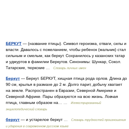
БЕРКУТ
— (название птицы). Символ героизма, отваги, силы и
власти. Давалось с пожеланием, чтобы ребенок (мальчик) стал
сильным и смелым, как беркут. Сохранилось у казанских татар
и удмуртов в фамилии Беркутов. Синонимы: Шункар, Сокол.
Татарские, тюркские …
Словарь личных имен
Беркут
— Беркут. БЕРКУТ, хищная птица рода орлов. Длина до
90 см, крылья в размахе до 2 м. Долго парит, добычу хватает
на земле. Распространен в Евразии, Северной Америке и
Северной Африке. Пары образуются на всю жизнь. Ловчая
птица, главным образом на… …
Иллюстрированный
энциклопедический словарь
беркут
— и устарелое беркут …
Словарь трудностей произношения
и ударения в современном русском языке