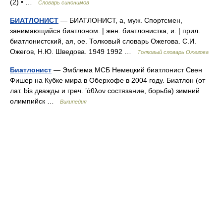
(2) • …
Словарь синонимов
БИАТЛОНИСТ
— БИАТЛОНИСТ, а, муж. Спортсмен,
занимающийся биатлоном. | жен. биатлонистка, и. | прил.
биатлонистский, ая, ое. Толковый словарь Ожегова. С.И.
Ожегов, Н.Ю. Шведова. 1949 1992 …
Толковый словарь Ожегова
Биатлонист
— Эмблема МСБ Немецкий биатлонист Свен
Фишер на Кубке мира в Оберхофе в 2004 году. Биатлон (от
лат. bis дважды и греч. ’άθλον состязание, борьба) зимний
олимпийск …
Википедия