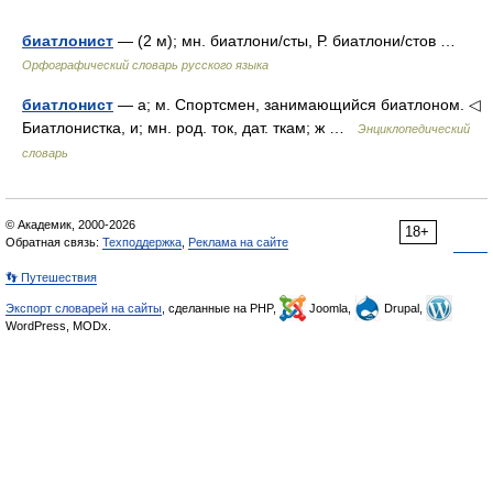
биатлонист
— (2 м); мн. биатлони/сты, Р. биатлони/стов …
Орфографический словарь русского языка
биатлонист
— а; м. Спортсмен, занимающийся биатлоном. ◁
Биатлонистка, и; мн. род. ток, дат. ткам; ж …
Энциклопедический
словарь
© Академик, 2000-2026
18+
Обратная связь:
Техподдержка
,
Реклама на сайте
👣 Путешествия
Экспорт словарей на сайты
, сделанные на PHP,
Joomla,
Drupal,
WordPress, MODx.