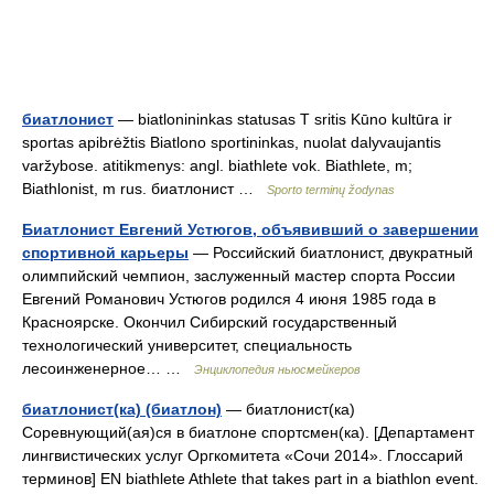
биатлонист
— biatlonininkas statusas T sritis Kūno kultūra ir
sportas apibrėžtis Biatlono sportininkas, nuolat dalyvaujantis
varžybose. atitikmenys: angl. biathlete vok. Biathlete, m;
Biathlonist, m rus. биатлонист …
Sporto terminų žodynas
Биатлонист Евгений Устюгов, объявивший о завершении
спортивной карьеры
— Российский биатлонист, двукратный
олимпийский чемпион, заслуженный мастер спорта России
Евгений Романович Устюгов родился 4 июня 1985 года в
Красноярске. Окончил Сибирский государственный
технологический университет, специальность
лесоинженерное… …
Энциклопедия ньюсмейкеров
биатлонист(ка) (биатлон)
— биатлонист(ка)
Соревнующий(ая)ся в биатлоне спортсмен(ка). [Департамент
лингвистических услуг Оргкомитета «Сочи 2014». Глоссарий
терминов] EN biathlete Athlete that takes part in a biathlon event.