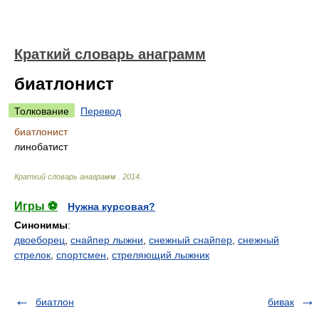
Краткий словарь анаграмм
биатлонист
Толкование
Перевод
биатлонист
линобатист
Краткий словарь анаграмм
.
2014
.
Игры ⚽
Нужна курсовая?
Синонимы
:
двоеборец
,
снайпер лыжни
,
снежный снайпер
,
снежный
стрелок
,
спортсмен
,
стреляющий лыжник
биатлон
бивак