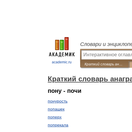
Словари и энциклоп
academic.ru
Краткий словарь анаграмм
Краткий словарь анаг
пону - почи
понурость
попашек
поперх
попрекала