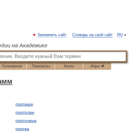
Запомнить сайт
Словарь на свой сайт
RU
едии на Академике
Толкования
Переводы
Книги
Игры ⚽
рамм
портище
портолан
порточина
порука