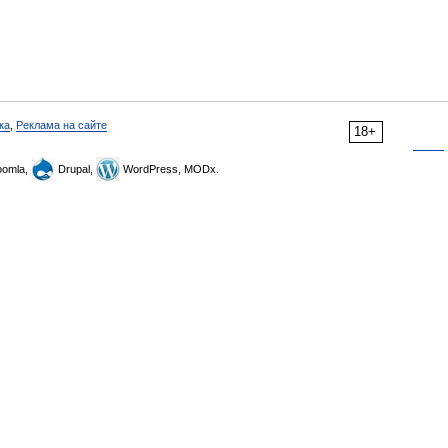
ка
,
Реклама на сайте
18+
omla,
Drupal,
WordPress, MODx.