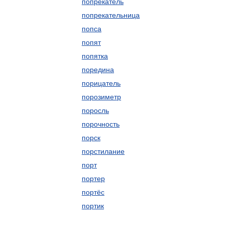
попрекатель
попрекательница
попса
попят
попятка
поредина
порицатель
порозиметр
поросль
порочность
порск
порстилание
порт
портер
портёс
портик