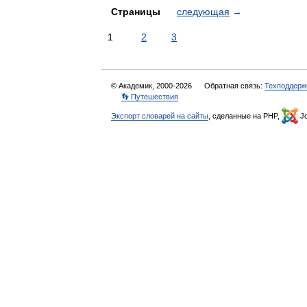
Страницы
следующая
→
1
2
3
© Академик, 2000-2026
Обратная связь:
Техподдерж
👣 Путешествия
Экспорт словарей на сайты
, сделанные на PHP,
Jo