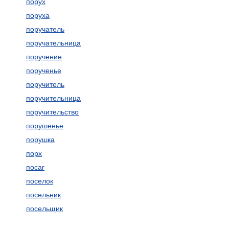
порух
поруха
поручатель
поручательница
поручение
порученье
поручитель
поручительница
поручительство
порушенье
порушка
порх
посаг
поселок
посельник
посельщик