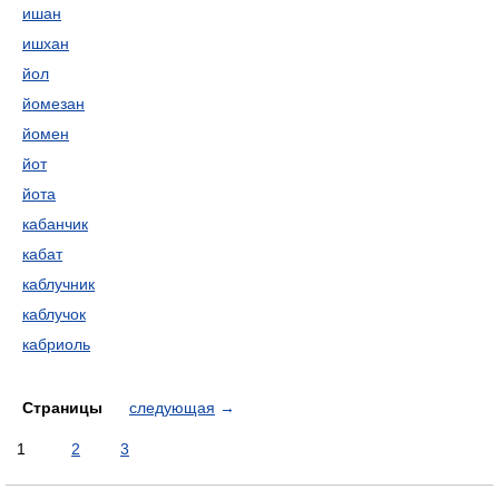
ишан
ишхан
йол
йомезан
йомен
йот
йота
кабанчик
кабат
каблучник
каблучок
кабриоль
Страницы
следующая
→
1
2
3