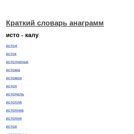
Краткий словарь анаграмм
исто - калу
истод
исток
истолченье
истома
истомок
истоп
истопель
истопля
истопник
истопня
истор