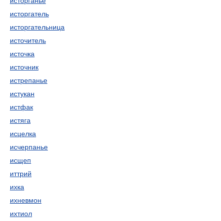
исторганье
исторгатель
исторгательница
источитель
источка
источник
истрепанье
истукан
истфак
истяга
исцелка
исчерпанье
исщеп
иттрий
ихка
ихневмон
ихтиол