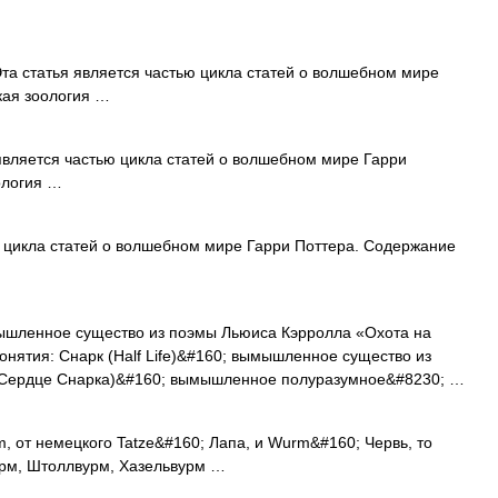
а статья является частью цикла статей о волшебном мире
кая зоология …
является частью цикла статей о волшебном мире Гарри
ология …
 цикла статей о волшебном мире Гарри Поттера. Содержание
шленное существо из поэмы Льюиса Кэрролла «Охота на
онятия: Снарк (Half Life)&#160; вымышленное существо из
к (Сердце Снарка)&#160; вымышленное полуразумное&#8230; …
, от немецкого Tatze&#160; Лапа, и Wurm&#160; Червь, то
урм, Штоллвурм, Хазельвурм …