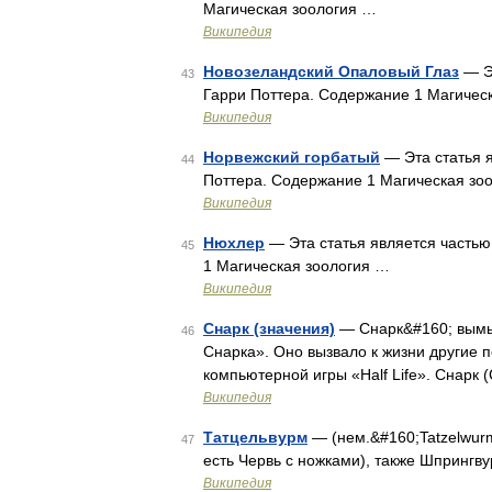
Магическая зоология …
Википедия
Новозеландский Опаловый Глаз
— Эт
43
Гарри Поттера. Содержание 1 Магичес
Википедия
Норвежский горбатый
— Эта статья 
44
Поттера. Содержание 1 Магическая зо
Википедия
Нюхлер
— Эта статья является частью
45
1 Магическая зоология …
Википедия
Снарк (значения)
— Снарк&#160; вымы
46
Снарка». Оно вызвало к жизни другие п
компьютерной игры «Half Life». Снар
Википедия
Татцельвурм
— (нем.&#160;Tatzelwurm
47
есть Червь с ножками), также Шпрингв
Википедия