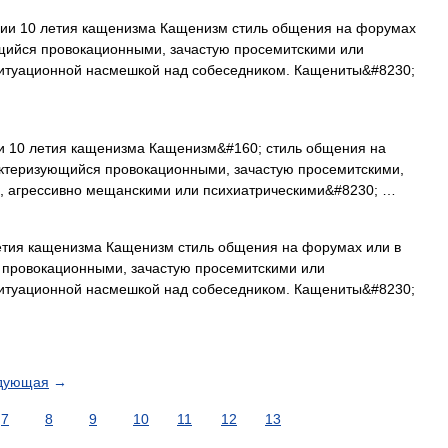
ии 10 летия кащенизма Кащенизм стиль общения на форумах
щийся провокационными, зачастую просемитскими или
ситуационной насмешкой над собеседником. Кащениты&#8230;
 10 летия кащенизма Кащенизм&#160; стиль общения на
ктеризующийся провокационными, зачастую просемитскими,
, агрессивно мещанскими или психиатрическими&#8230; …
тия кащенизма Кащенизм стиль общения на форумах или в
 провокационными, зачастую просемитскими или
ситуационной насмешкой над собеседником. Кащениты&#8230;
дующая
→
7
8
9
10
11
12
13