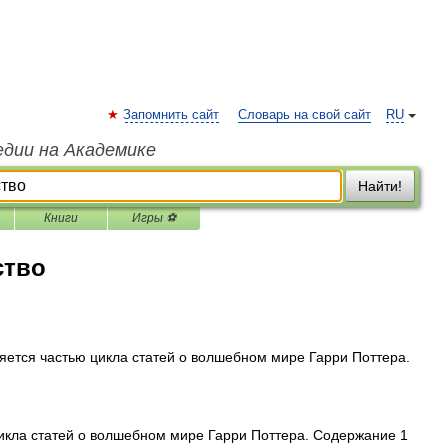
Запомнить сайт
Словарь на свой сайт
RU
едии на Академике
Найти!
Книги
Игры ⚽
тво
яется частью цикла статей о волшебном мире Гарри Поттера.
икла статей о волшебном мире Гарри Поттера. Содержание 1