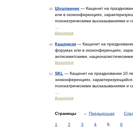
Шушпанчик
— Кащенит на празднован
48
или в эхоконференциях, характеризую
психиатрическими высказываниями и 
…
Википедия
Кащенизм
— Кащенит на праздновании
49
форумах или в эхоконференциях, хара
антисемитскими, националистическими
Википедия
SKL
— Кащенит на праздновании 10 ле
50
эхоконференциях, характеризующийся
психиатрическими высказываниями и 
…
Википедия
Страницы
←
Предыдущая
Сле
1
2
3
4
5
6