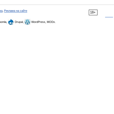
ка
,
Реклама на сайте
18+
omla,
Drupal,
WordPress, MODx.