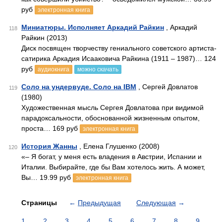
руб
электронная книга
Миниатюры. Исполняет Аркадий Райкин
, Аркадий
118
Райкин (2013)
Диск посвящен творчеству гениального советского артиста-
сатирика Аркадия Исааковича Райкина (1911 – 1987)… 124
руб
аудиокнига
можно скачать
Соло на ундервуде. Соло на IBM
, Сергей Довлатов
119
(1980)
Художественная мысль Сергея Довлатова при видимой
парадоксальности, обоснованной жизненным опытом,
проста… 169 руб
электронная книга
История Жанны
, Елена Глушенко (2008)
120
«– Я богат, у меня есть владения в Австрии, Испании и
Италии. Выбирайте, где бы Вам хотелось жить. А может,
Вы… 19.99 руб
электронная книга
Страницы
←
Предыдущая
Следующая
→
1
2
3
4
5
6
7
8
9