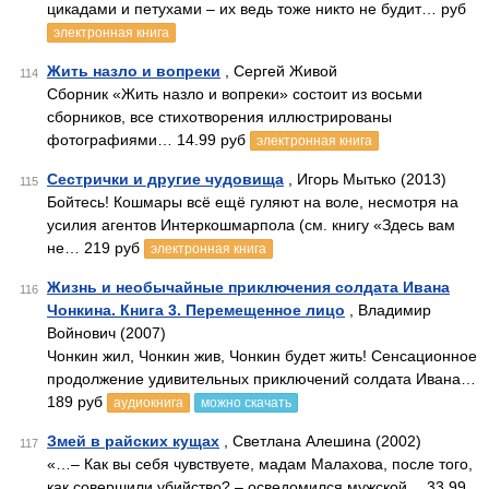
цикадами и петухами – их ведь тоже никто не будит… руб
электронная книга
Жить назло и вопреки
, Сергей Живой
114
Сборник «Жить назло и вопреки» состоит из восьми
сборников, все стихотворения иллюстрированы
фотографиями… 14.99 руб
электронная книга
Сестрички и другие чудовища
, Игорь Мытько (2013)
115
Бойтесь! Кошмары всё ещё гуляют на воле, несмотря на
усилия агентов Интеркошмарпола (см. книгу «Здесь вам
не… 219 руб
электронная книга
Жизнь и необычайные приключения солдата Ивана
116
Чонкина. Книга 3. Перемещенное лицо
, Владимир
Войнович (2007)
Чонкин жил, Чонкин жив, Чонкин будет жить! Сенсационное
продолжение удивительных приключений солдата Ивана…
189 руб
аудиокнига
можно скачать
Змей в райских кущах
, Светлана Алешина (2002)
117
«…– Как вы себя чувствуете, мадам Малахова, после того,
как совершили убийство? – осведомился мужской… 33.99