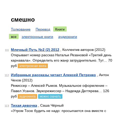
смешно
Толкование
Перевод
Книги
все
электронные книги
аудиокниги
Млечный Путь №2 (2) 2012
, Коллектив авторов (2012)
111
Открывает номер рассказ Натальи Резановой «Третий день
карнавала». Определить его жанр затруднительно. Тут… 70
руб
электронная книга
Избранные рассказы читает Алексей Петренко
, Антон
112
Чехов (2012)
Режиссер – Алексей Рымов. Музыкальное оформление –
Павел Усанов. Звукорежиссер – Надежда Дегтярева… 126
руб
аудиокнига
можно скачать
Тихая девочка
, Саша Чёрный
113
«Утром Тосю будить не надо: просыпается она вместе с