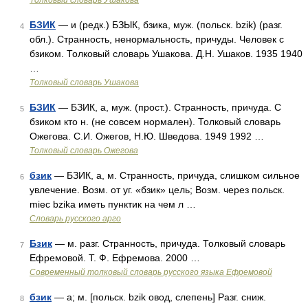
Толковый словарь Ушакова
БЗИК
— и (редк.) БЗЫК, бзика, муж. (польск. bzik) (разг.
4
обл.). Странность, ненормальность, причуды. Человек с
бзиком. Толковый словарь Ушакова. Д.Н. Ушаков. 1935 1940
…
Толковый словарь Ушакова
БЗИК
— БЗИК, а, муж. (прост.). Странность, причуда. С
5
бзиком кто н. (не совсем нормален). Толковый словарь
Ожегова. С.И. Ожегов, Н.Ю. Шведова. 1949 1992 …
Толковый словарь Ожегова
бзик
— БЗИК, а, м. Странность, причуда, слишком сильное
6
увлечение. Возм. от уг. «бзик» цель; Возм. через польск.
miec bzika иметь пунктик на чем л …
Словарь русского арго
Бзик
— м. разг. Странность, причуда. Толковый словарь
7
Ефремовой. Т. Ф. Ефремова. 2000 …
Современный толковый словарь русского языка Ефремовой
бзик
— а; м. [польск. bzik овод, слепень] Разг. сниж.
8