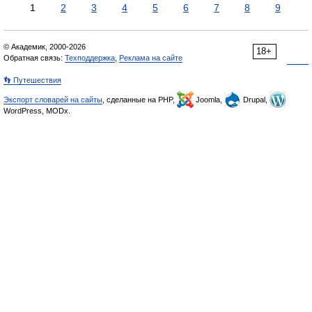
1
2
3
4
5
6
7
8
9
© Академик, 2000-2026
18+
Обратная связь:
Техподдержка
,
Реклама на сайте
👣 Путешествия
Экспорт словарей на сайты
, сделанные на PHP,
Joomla,
Drupal,
WordPress, MODx.