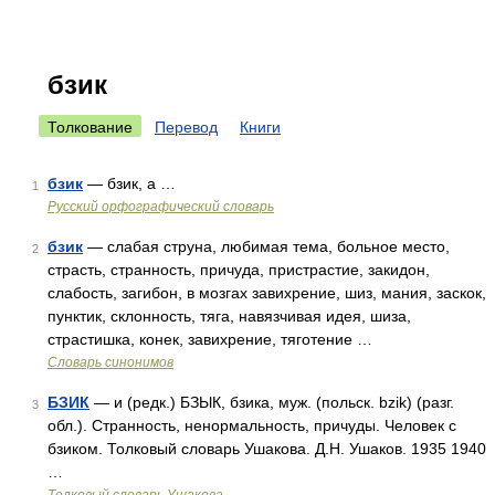
бзик
Толкование
Перевод
Книги
бзик
— бзик, а …
1
Русский орфографический словарь
бзик
— слабая струна, любимая тема, больное место,
2
страсть, странность, причуда, пристрастие, закидон,
слабость, загибон, в мозгах завихрение, шиз, мания, заскок,
пунктик, склонность, тяга, навязчивая идея, шиза,
страстишка, конек, завихрение, тяготение …
Словарь синонимов
БЗИК
— и (редк.) БЗЫК, бзика, муж. (польск. bzik) (разг.
3
обл.). Странность, ненормальность, причуды. Человек с
бзиком. Толковый словарь Ушакова. Д.Н. Ушаков. 1935 1940
…