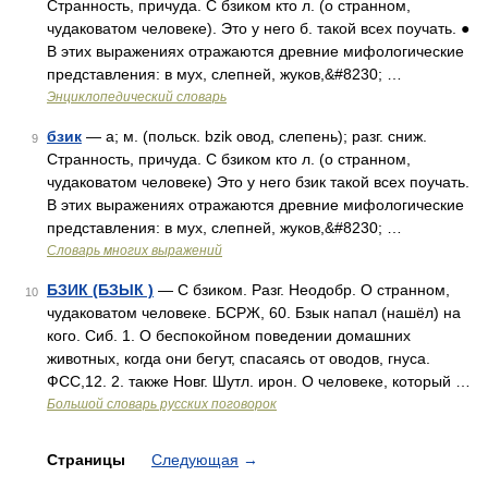
Странность, причуда. С бзиком кто л. (о странном,
чудаковатом человеке). Это у него б. такой всех поучать. ●
В этих выражениях отражаются древние мифологические
представления: в мух, слепней, жуков,&#8230; …
Энциклопедический словарь
бзик
— а; м. (польск. bzik овод, слепень); разг. сниж.
9
Странность, причуда. С бзиком кто л. (о странном,
чудаковатом человеке) Это у него бзик такой всех поучать.
В этих выражениях отражаются древние мифологические
представления: в мух, слепней, жуков,&#8230; …
Словарь многих выражений
БЗИК (БЗЫК )
— С бзиком. Разг. Неодобр. О странном,
10
чудаковатом человеке. БСРЖ, 60. Бзык напал (нашёл) на
кого. Сиб. 1. О беспокойном поведении домашних
животных, когда они бегут, спасаясь от оводов, гнуса.
ФСС,12. 2. также Новг. Шутл. ирон. О человеке, который …
Большой словарь русских поговорок
Страницы
Следующая
→