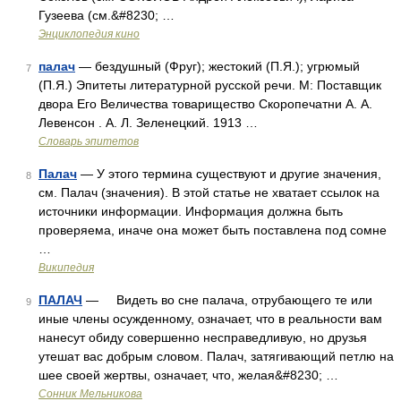
Гузеева (см.&#8230; …
Энциклопедия кино
палач
— бездушный (Фруг); жестокий (П.Я.); угрюмый
7
(П.Я.) Эпитеты литературной русской речи. М: Поставщик
двора Его Величества товарищество Скоропечатни А. А.
Левенсон . А. Л. Зеленецкий. 1913 …
Словарь эпитетов
Палач
— У этого термина существуют и другие значения,
8
см. Палач (значения). В этой статье не хватает ссылок на
источники информации. Информация должна быть
проверяема, иначе она может быть поставлена под сомне
…
Википедия
ПАЛАЧ
— Видеть во сне палача, отрубающего те или
9
иные члены осужденному, означает, что в реальности вам
нанесут обиду совершенно несправедливую, но друзья
утешат вас добрым словом. Палач, затягивающий петлю на
шее своей жертвы, означает, что, желая&#8230; …
Сонник Мельникова