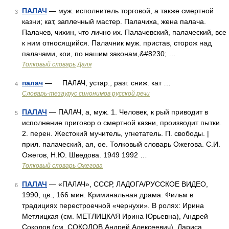
ПАЛАЧ
— муж. исполнитель торговой, а также смертной
3
казни; кат, заплечный мастер. Палачиха, жена палача.
Палачев, чихин, что лично их. Палачевский, палаческий, все
к ним относящийся. Палачник муж. пристав, сторож над
палачами, кои, по нашим законам,&#8230; …
Толковый словарь Даля
палач
— ПАЛАЧ, устар., разг. сниж. кат …
4
Словарь-тезаурус синонимов русской речи
ПАЛАЧ
— ПАЛАЧ, а, муж. 1. Человек, к рый приводит в
5
исполнение приговор о смертной казни, производит пытки.
2. перен. Жестокий мучитель, угнетатель. П. свободы. |
прил. палаческий, ая, ое. Толковый словарь Ожегова. С.И.
Ожегов, Н.Ю. Шведова. 1949 1992 …
Толковый словарь Ожегова
ПАЛАЧ
— «ПАЛАЧ», СССР, ЛАДОГА/РУССКОЕ ВИДЕО,
6
1990, цв., 166 мин. Криминальная драма. Фильм в
традициях перестроечной «чернухи». В ролях: Ирина
Метлицкая (см. МЕТЛИЦКАЯ Ирина Юрьевна), Андрей
Соколов (см. СОКОЛОВ Андрей Алексеевич), Лариса