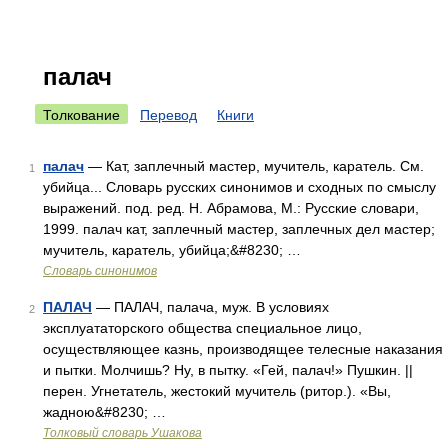
палач
Толкование
Перевод
Книги
палач
— Кат, заплечный мастер, мучитель, каратель. См.
1
убийца... Словарь русских синонимов и сходных по смыслу
выражений. под. ред. Н. Абрамова, М.: Русские словари,
1999. палач кат, заплечный мастер, заплечных дел мастер;
мучитель, каратель, убийца;&#8230; …
Словарь синонимов
ПАЛАЧ
— ПАЛАЧ, палача, муж. В условиях
2
эксплуататорского общества специальное лицо,
осуществляющее казнь, производящее телесные наказания
и пытки. Молчишь? Ну, в пытку. «Гей, палач!» Пушкин. ||
перен. Угнетатель, жестокий мучитель (ритор.). «Вы,
жадною&#8230; …
Толковый словарь Ушакова