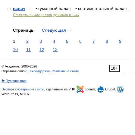
палач
— • гуманный палач • сентиментальный палач …
10
Словарь оксюморонов русского языка
Страницы
Следующая
→
1
2
3
4
5
6
7
8
9
10
11
12
13
© Академик, 2000-2026
18+
Обратная связь:
Техподдержка
,
Реклама на сайте
👣 Путешествия
Экспорт словарей на сайты
, сделанные на PHP,
Joomla,
Drupal,
WordPress, MODx.