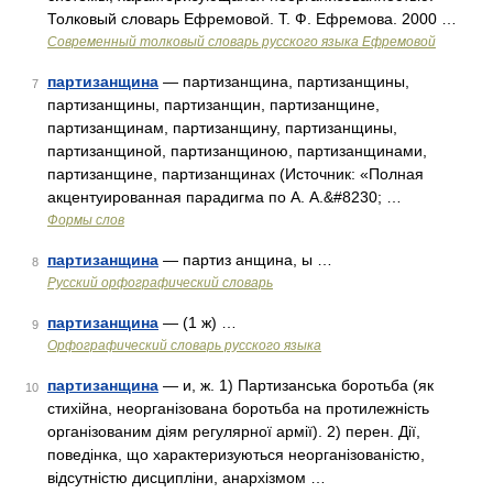
Толковый словарь Ефремовой. Т. Ф. Ефремова. 2000 …
Современный толковый словарь русского языка Ефремовой
партизанщина
— партизанщина, партизанщины,
7
партизанщины, партизанщин, партизанщине,
партизанщинам, партизанщину, партизанщины,
партизанщиной, партизанщиною, партизанщинами,
партизанщине, партизанщинах (Источник: «Полная
акцентуированная парадигма по А. А.&#8230; …
Формы слов
партизанщина
— партиз анщина, ы …
8
Русский орфографический словарь
партизанщина
— (1 ж) …
9
Орфографический словарь русского языка
партизанщина
— и, ж. 1) Партизанська боротьба (як
10
стихійна, неорганізована боротьба на протилежність
організованим діям регулярної армії). 2) перен. Дії,
поведінка, що характеризуються неорганізованістю,
відсутністю дисципліни, анархізмом …