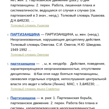
нет, жен. 1. Партизанское движение (разг.). В дни
партизанщины. 2. перен. Работа, лишенная плана и
систематичности, ведущаяся от случая к случаю (см.
партизанский в 3 знач.; неод.). Толковый словарь Ушакова.
Д.Н.&#8230; …
Толковый словарь Ушакова
ПАРТИЗАНЩИНА
— ПАРТИЗАНЩИНА, ы, жен. (неод.).
4
Неорганизованные, нарушающие дисциплину действия.
Толковый словарь Ожегова. С.И. Ожегов, Н.Ю. Шведова.
1949 1992 …
Толковый словарь Ожегова
партизанщина
— , ы, ж. неодобр. Действия, поведение,
5
характеризующееся неорганизованностью, отсутствием
дисциплины. ◘ Как огня надо бояться партизанщины,
своеволия отдельных отрядов, непослушания центральной
власти это ведет к гибели (Ленин). МАС, т. 3,&#8230; …
Толковый словарь языка Совдепии
Партизанщина
— ж. разг. 1. Партизанская борьба,
6
партизанское движение. 2. перен. Работа без плана и
системы, характеризующаяся неорганизованностью.