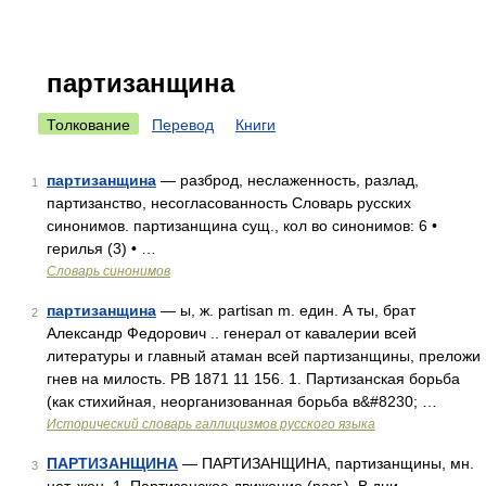
партизанщина
Толкование
Перевод
Книги
партизанщина
— разброд, неслаженность, разлад,
1
партизанство, несогласованность Словарь русских
синонимов. партизанщина сущ., кол во синонимов: 6 •
герилья (3) • …
Словарь синонимов
партизанщина
— ы, ж. partisan m. един. А ты, брат
2
Александр Федорович .. генерал от кавалерии всей
литературы и главный атаман всей партизанщины, преложи
гнев на милость. РВ 1871 11 156. 1. Партизанская борьба
(как стихийная, неорганизованная борьба в&#8230; …
Исторический словарь галлицизмов русского языка
ПАРТИЗАНЩИНА
— ПАРТИЗАНЩИНА, партизанщины, мн.
3