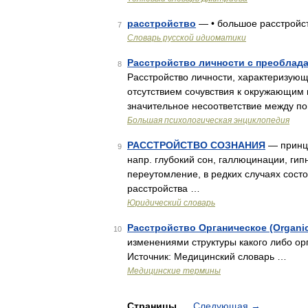
расстройство
— • большое расстройст
7
Словарь русской идиоматики
Расстройство личности с преоблад
8
Расстройство личности, характеризую
отсутствием сочувствия к окружающим
значительное несоответствие между 
Большая психологическая энциклопедия
РАССТРОЙСТВО СОЗНАНИЯ
— принци
9
напр. глубокий сон, галлюцинации, гип
переутомление, в редких случаях сост
расстройства …
Юридический словарь
Расстройство Органическое (Organic
10
изменениями структуры какого либо ор
Источник: Медицинский словарь …
Медицинские термины
Страницы
Следующая
→