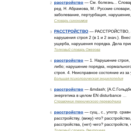
расстройство
— См. болезнь... Слова
2
ред. Н. Абрамова, М.: Русские словари
заболевание, пертурбация, нарушение,
Словарь синонимов
РАССТРОЙСТВО
— РАССТРОЙСТВО, а, с
3
нарушения строя 2 (в 1 и 2 знач.). Вне
ущерба, нарушения порядка. Дела при
Толковый словарь Ожегова
расстройство
— 1. Нарушение строя, 
4
либо; нарушение порядка, нормального
строя. 4. Неисправное состояние из з
Большая психологическая энциклопедия
расстройство
— &mdash; [А.С.Гольдбер
5
энергетика в целом EN disturbance …
Справочник технического переводчика
расстройство
— сущ., с., употр. срав
6
расстройству, (вижу) что? расстройство
расстройства, (нет) чего? расстройств
Толковый словарь Дмитриева