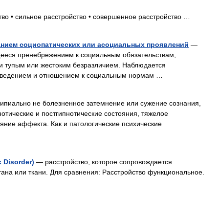
во • сильное расстройство • совершенное расстройство …
анием социопатических или асоциальных проявлений
—
щееся пренебрежением к социальным обязательствам,
 и тупым или жестоким безразличием. Наблюдается
поведением и отношением к социальным нормам …
пиально не болезненное затемнение или сужение сознания,
нотические и постгипнотические состояния, тяжелое
ояние аффекта. Как и патологические психические
 Disorder)
— расстройство, которое сопровождается
гана или ткани. Для сравнения: Расстройство функциональное.