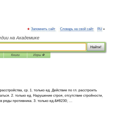
Запомнить сайт
Словарь на свой сайт
RU
едии на Академике
Найти!
Книги
Игры ⚽
тройства, ср. 1. только ед. Действие по гл. расстроить
ться. 2. только ед. Нарушение строя, отсутствие стройности,
в ряды противника. 3. только ед.&#8230; …