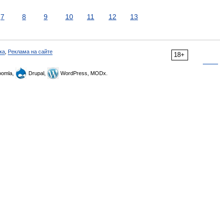
7
8
9
10
11
12
13
ка
,
Реклама на сайте
18+
omla,
Drupal,
WordPress, MODx.