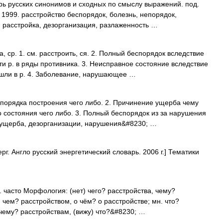
рь русских синонимов и сходных по смыслу выражений. под.
, 1999. расстройство беспорядок, болезнь, непорядок,
 расстройка, дезорганизация, разлаженность …
р. 1. см. расстроить, ся. 2. Полный беспорядок вследствие
сти р. в ряды противника. 3. Неисправное состояние вследствие
шли в р. 4. Заболевание, нарушающее …
порядка построения чего либо. 2. Причинение ущерба чему
 состояния чего либо. 3. Полный беспорядок из за нарушения
а ущерба, дезорганизации, нарушения&#8230; …
г. Англо русский энергетический словарь. 2006 г.] Тематики
н. часто Морфология: (нет) чего? расстройства, чему?
, чем? расстройством, о чём? о расстройстве; мн. что?
, чему? расстройствам, (вижу) что?&#8230; …