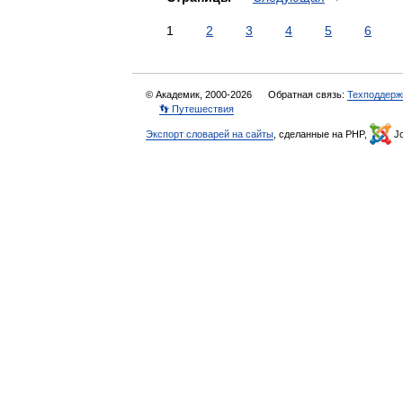
1
2
3
4
5
6
© Академик, 2000-2026
Обратная связь:
Техподдерж
👣 Путешествия
Экспорт словарей на сайты
, сделанные на PHP,
Jo