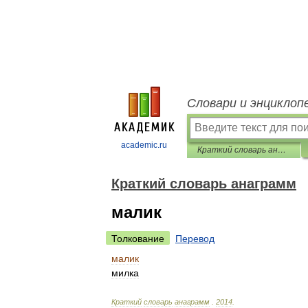
Словари и энциклоп
academic.ru
Краткий словарь анаграмм
Краткий словарь анаграмм
малик
Толкование
Перевод
малик
милка
Краткий
словарь
анаграмм
.
2014
.