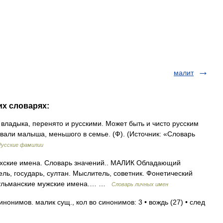
малит
их словарях:
 владыка, перенято и русскими. Может быть и чисто русским
вали малыша, меньшого в семье. (Ф). (Источник: «Словарь
Русские фамилии
захские имена. Словарь значений.. МАЛИК Обладающий
ель, государь, султан. Мыслитель, советник. Фонетический
усульманские мужские имена.… …
Словарь личных имен
нонимов. малик сущ., кол во синонимов: 3 • вождь (27) • след