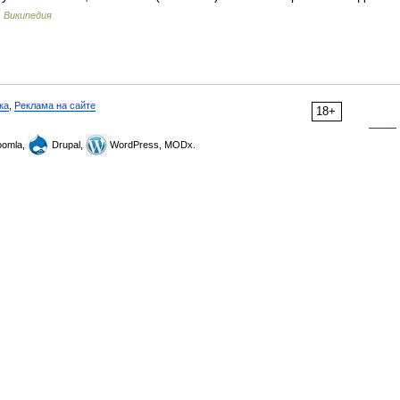
 …
Википедия
ка
,
Реклама на сайте
18+
omla,
Drupal,
WordPress, MODx.