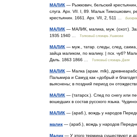
МАЛИК
— Рыжкович, бельский крестьянин, 
слуга. Арх. VII. I, 89. Малык Тимошкович, р
крестьянин. 1661. Арх. VII, 2, 511 …
Биогра
МАЛИК
— МАЛИК, малика, муж. (охот.). За
1935 1940 …
Толковый словарь Ушакова
МАЛИК
— муж., татар. следы, след, сакма,
зайца маликом, по малику. | пск. чуб? Ма
Даль. 1863 1866 …
Толковый словарь Даля
МАЛИК
— Малка (арам. mlk), древнеарабс
Пальмира и Самуд как «добрый и благодет
выяснены; в поздний период он отождес
МАЛИК
— (татарск.). След по снегу или пе
вошедших в состав русского языка. Чудин
МАЛИК
— (араб.), вождь у народов Пер
малик
— (араб.), вождь у народов Пере
Малик
— У этого термина существуют и д