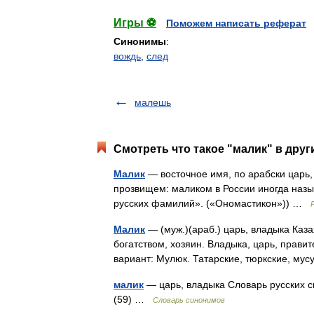
Игры ⚽
Поможем написать реферат
Синонимы
:
вождь
,
след
малешь
Смотреть что такое "малик" в друг
Малик
— восточное имя, по арабски царь,
прозвищем: маликом в России иногда назы
русских фамилий». («Ономастикон»)) …
Малик
— (муж.)(араб.) царь, владыка Ка
богатством, хозяин. Владыка, царь, правит
вариант: Мулюк. Татарские, тюркские, м
малик
— царь, владыка Словарь русских си
(59) …
Словарь синонимов