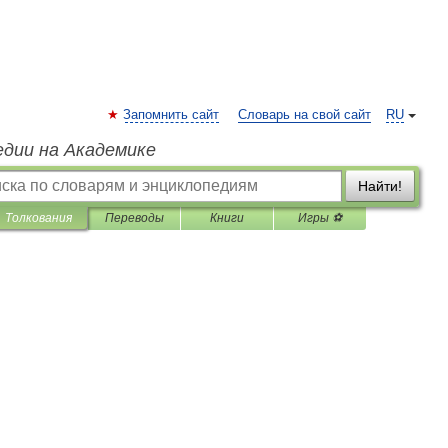
Запомнить сайт
Словарь на свой сайт
RU
едии на Академике
Найти!
Толкования
Переводы
Книги
Игры ⚽