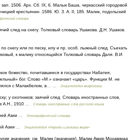
зап. 1506. Арх. Сб. IX, 6. Малык Баша, черкасский городовой
ечицкий крестьянин. 1586. Ю. З. А. II, 185. Малик, подольский
фический словарь
ячий след на снегу. Толковый словарь Ушакова. Д.Н. Ушаков.
 по снегу или по песку, илу и пр. особ. лыжный след. Съехать
ликовый, к малику относящийся Толковый словарь Даля. В.И.
кое божество, почитавшееся в государствах Набатея,
ельный» бог. Слово «М.» означает «царь». Функции М. не
твлялся с Малакбелом, в… …
Энциклопедия мифологии
ску; у охотников; заячий след. Словарь иностранных слов,
ов А.Н., 1910 …
Словарь иностранных слов русского языка
едней Азии …
Этнографический словарь
дней Азии …
Энциклопедия «Народы и религии мира»
ругие значения, см. Малик (значения). Малик Амир Мохаммад