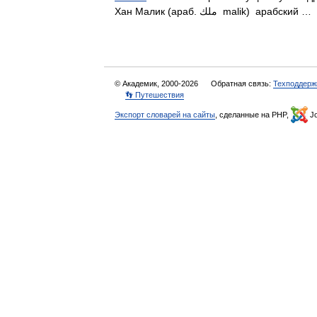
Хан Малик (араб. ملك‎‎ malik) арабский
© Академик, 2000-2026
Обратная связь:
Техподдерж
👣 Путешествия
Экспорт словарей на сайты
, сделанные на PHP,
Jo