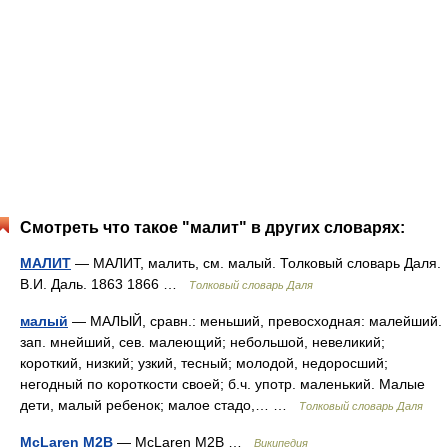
Смотреть что такое "малит" в других словарях:
МАЛИТ
— МАЛИТ, малить, см. малый. Толковый словарь Даля.
В.И. Даль. 1863 1866 …
Толковый словарь Даля
малый
— МАЛЫЙ, сравн.: меньший, превосходная: малейший.
зап. мнейший, сев. малеющий; небольшой, невеликий;
короткий, низкий; узкий, тесный; молодой, недоросший;
негодный по короткости своей; б.ч. употр. маленький. Малые
дети, малый ребенок; малое стадо,… …
Толковый словарь Даля
McLaren M2B
— McLaren M2B …
Википедия