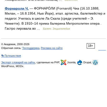
Форнароли Ч.
— ФОРНАРÓЛИ (Fornaroli) Чиа (16.10.1888,
Милан, – 16.8.1954, Нью Йорк), итал. артистка, балетмейстер и
педагог. Училась в школе Ла Скала (среди учителей – Э.
Чеккетти). В 1910–14 прима балерина Метрополитен опера .
Гастро лировала во …
Балет. Энциклопедия
© Академик, 2000-2026
18+
Обратная связь:
Техподдержка
,
Реклама на сайте
👣 Путешествия
Экспорт словарей на сайты
, сделанные на PHP,
Joomla,
Drupal,
WordPress, MODx.