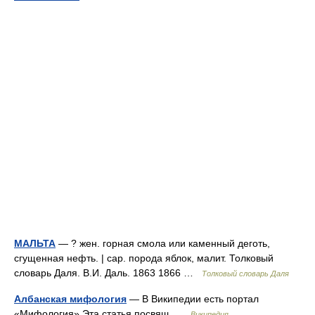
МАЛЬТА
— ? жен. горная смола или каменный деготь,
сгущенная нефть. | сар. порода яблок, малит. Толковый
словарь Даля. В.И. Даль. 1863 1866 …
Толковый словарь Даля
Албанская мифология
— В Википедии есть портал
«Мифология» Эта статья посвящ …
Википедия